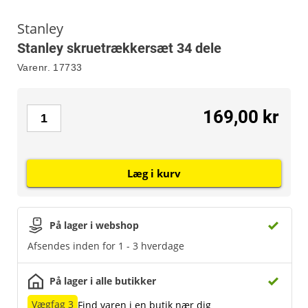
Stanley
Stanley skruetrækkersæt 34 dele
Varenr.
17733
169,00 kr
Læg i kurv
På lager i webshop
Afsendes inden for 1 - 3 hverdage
På lager i alle butikker
Vægfag 3
Find varen i en butik nær dig