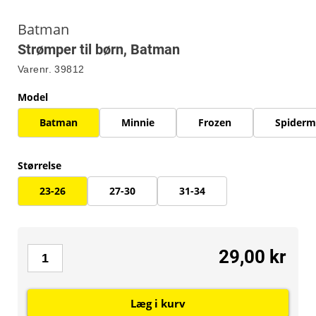
Batman
Strømper til børn, Batman
Varenr.
39812
Model
Batman
Minnie
Frozen
Spider
Størrelse
23-26
27-30
31-34
29,00 kr
Læg i kurv