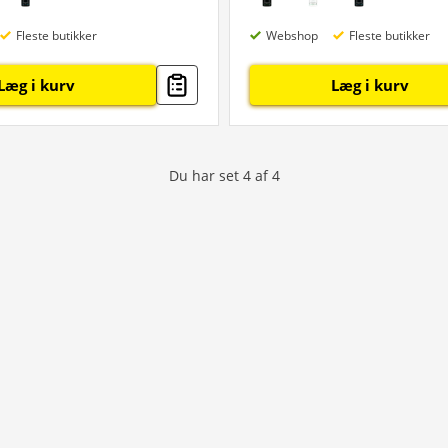
Fleste butikker
Webshop
Fleste butikker
Læg i kurv
Læg i kurv
Du har set
4
af
4