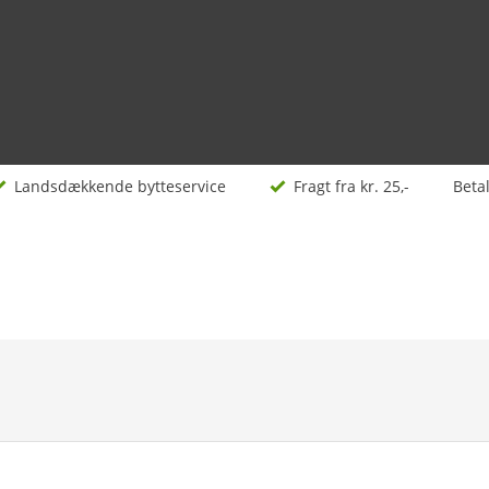
Landsdækkende bytteservice
Fragt fra kr. 25,-
Beta