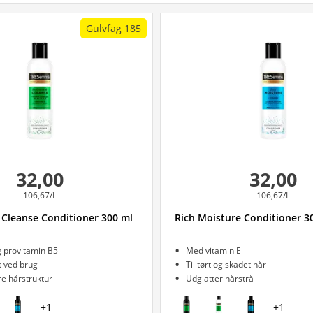
Gulvfag 185
32,00
32,00
106,67/L
106,67/L
 Cleanse Conditioner 300 ml
Rich Moisture Conditioner 3
g provitamin B5
Med vitamin E
t ved brug
Til tørt og skadet hår
re hårstruktur
Udglatter hårstrå
+
1
+
1