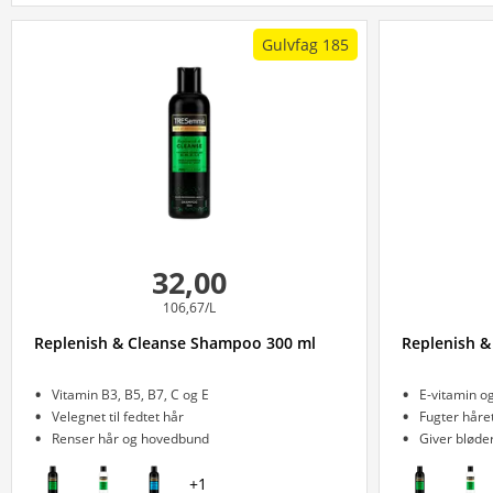
Gulvfag 185
32,00
106,67/L
Replenish & Cleanse Shampoo 300 ml
Replenish &
Vitamin B3, B5, B7, C og E
E-vitamin o
Velegnet til fedtet hår
Fugter håre
Renser hår og hovedbund
Giver bløde
+
1