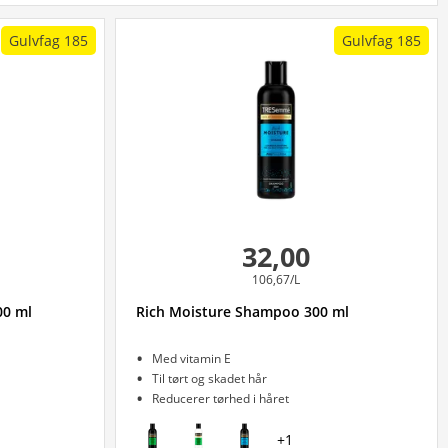
Gulvfag 185
Gulvfag 185
32,00
106,67/L
00 ml
Rich Moisture Shampoo 300 ml
Med vitamin E
Til tørt og skadet hår
Reducerer tørhed i håret
+
1