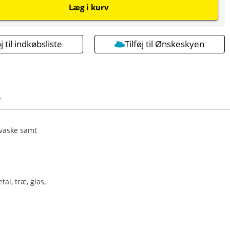
Læg i kurv
øj til indkøbsliste
Tilføj til Ønskeskyen
e
vaske samt
l, træ, glas,