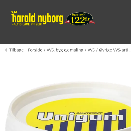
Tilbage
Forside
VVS, byg og maling
VVS
Øvrige VVS-arti