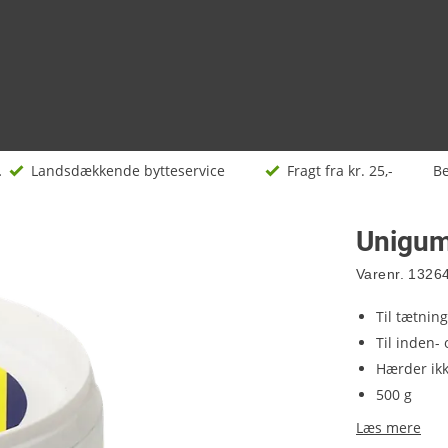
kler
Landsdækkende bytteservice
Fragt fra kr. 25,-
Be
Unigum 
Varenr.
1326
Til tætnin
Til inden-
Hærder ikk
500 g
Læs mere