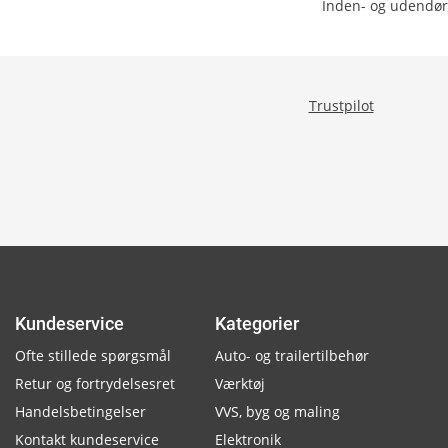
Inden- og udendør
Trustpilot
Kundeservice
Kategorier
Ofte stillede spørgsmål
Auto- og trailertilbehør
Retur og fortrydelsesret
Værktøj
Handelsbetingelser
VVS, byg og maling
Kontakt kundeservice
Elektronik