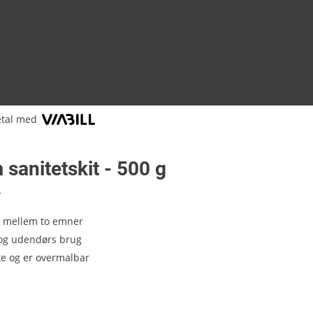
tal med
sanitetskit - 500 g
4
g mellem to emner
 og udendørs brug
e og er overmalbar