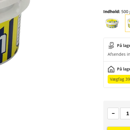
Indhold
:
500 
På lag
Afsendes in
På lag
Vægfag 39