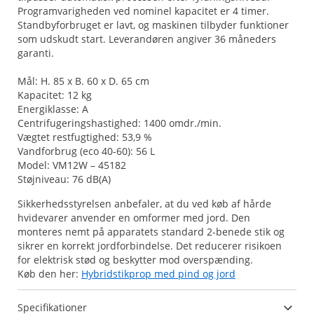
Programvarigheden ved nominel kapacitet er 4 timer.
Standbyforbruget er lavt, og maskinen tilbyder funktioner
som udskudt start. Leverandøren angiver 36 måneders
garanti.
Mål: H. 85 x B. 60 x D. 65 cm
Kapacitet: 12 kg
Energiklasse: A
Centrifugeringshastighed: 1400 omdr./min.
Vægtet restfugtighed: 53,9 %
Vandforbrug (eco 40-60): 56 L
Model: VM12W – 45182
Støjniveau: 76 dB(A)
Sikkerhedsstyrelsen anbefaler, at du ved køb af hårde
hvidevarer anvender en omformer med jord. Den
monteres nemt på apparatets standard 2-benede stik og
sikrer en korrekt jordforbindelse. Det reducerer risikoen
for elektrisk stød og beskytter mod overspænding.
Køb den her:
Hybridstikprop med pind og jord
Specifikationer