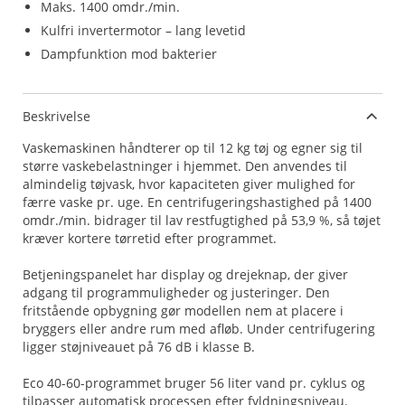
Maks. 1400 omdr./min.
Kulfri invertermotor – lang levetid
Dampfunktion mod bakterier
Beskrivelse
Vaskemaskinen håndterer op til 12 kg tøj og egner sig til
større vaskebelastninger i hjemmet. Den anvendes til
almindelig tøjvask, hvor kapaciteten giver mulighed for
færre vaske pr. uge. En centrifugeringshastighed på 1400
omdr./min. bidrager til lav restfugtighed på 53,9 %, så tøjet
kræver kortere tørretid efter programmet.
Betjeningspanelet har display og drejeknap, der giver
adgang til programmuligheder og justeringer. Den
fritstående opbygning gør modellen nem at placere i
bryggers eller andre rum med afløb. Under centrifugering
ligger støjniveauet på 76 dB i klasse B.
Eco 40-60-programmet bruger 56 liter vand pr. cyklus og
tilpasser automatisk processen efter fyldningsniveau.