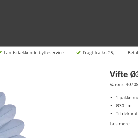
Landsdækkende bytteservice
Fragt fra kr. 25,-
Beta
Vifte Ø
Varenr.
4070
1 pakke me
Ø30 cm
Til dekora
Læs mere