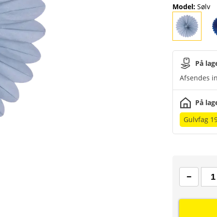
Model
:
Sølv
På lag
Afsendes in
På lag
Gulvfag 1