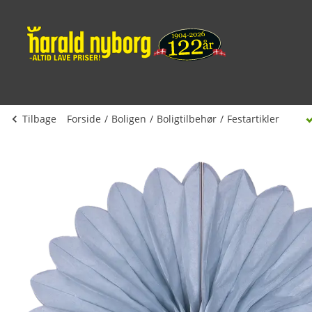
Tilbage
Forside
Boligen
Boligtilbehør
Festartikler