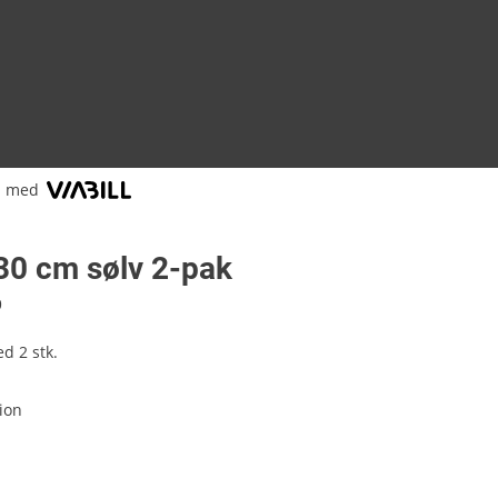
l med
30 cm sølv 2-pak
9
d 2 stk.
tion