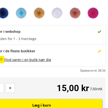
er i webshop
den for 1 - 3 hverdage
er i de fleste butikker
97
Find varen i en butik nær dig
Opdateret kl. 08.56
15,00 kr
7,50/stk
Læg i kurv