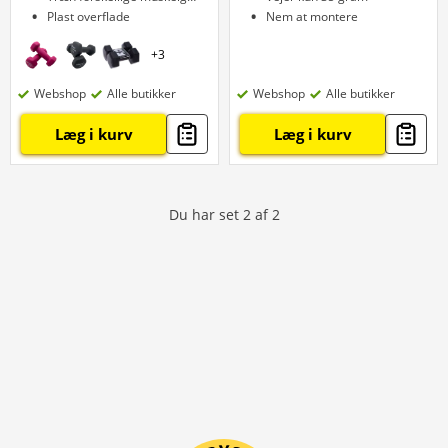
Plast overflade
Nem at montere
+
3
Webshop
Alle butikker
Webshop
Alle butikker
Læg i kurv
Læg i kurv
Du har set
2
af
2