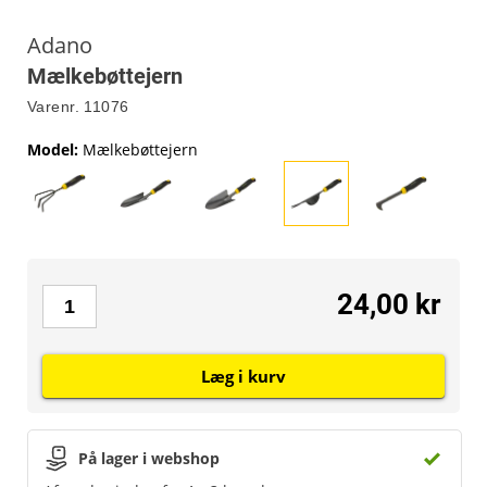
Adano
Mælkebøttejern
Varenr.
11076
Model
:
Mælkebøttejern
24,00 kr
Læg i kurv
På lager i webshop