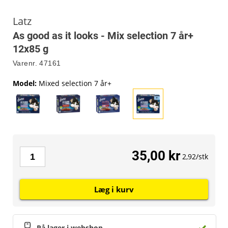
Latz
As good as it looks - Mix selection 7 år+
12x85 g
Varenr.
47161
Model
:
Mixed selection 7 år+
35,00 kr
2,92/stk
Læg i kurv
På lager i webshop