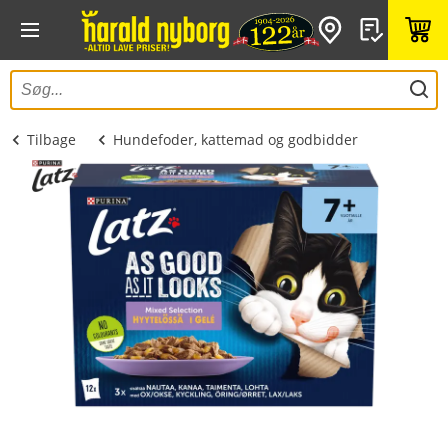
Tilbage
Hundefoder, kattemad og godbidder