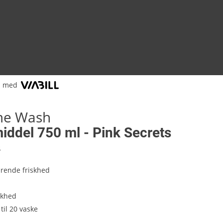
l med
me Wash
iddel 750 ml - Pink Secrets
4
rende friskhed
j
iskhed
til 20 vaske