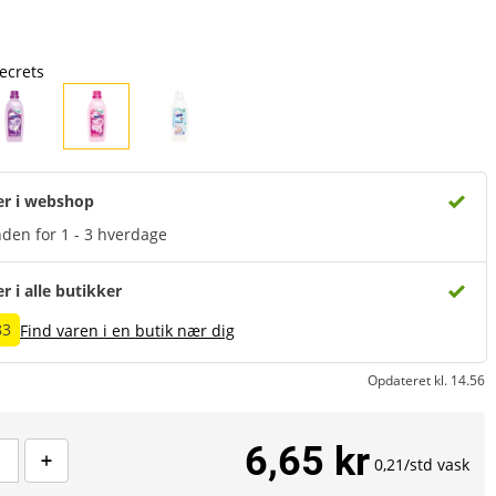
ecrets
er i webshop
den for 1 - 3 hverdage
er i alle butikker
83
Find varen i en butik nær dig
Opdateret kl. 14.56
6,65 kr
0,21/std vask