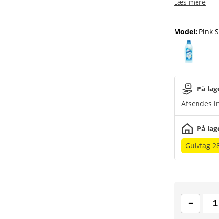
Læs mere
Model
:
Pink S
På lag
Afsendes in
På lag
Gulvfag 2