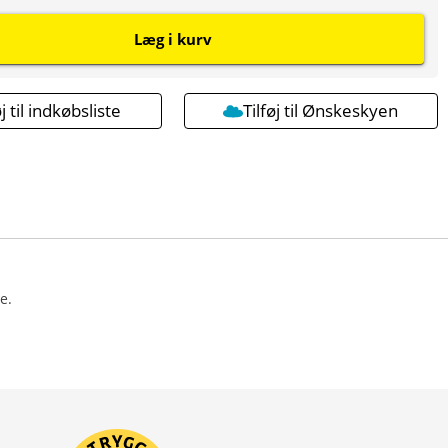
Læg i kurv
øj til indkøbsliste
Tilføj til Ønskeskyen
e.