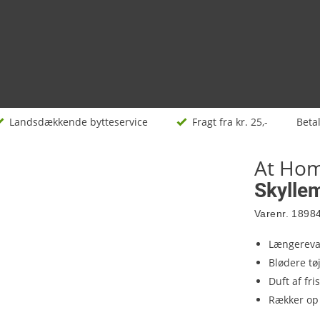
Landsdækkende bytteservice
Fragt fra kr. 25,-
Beta
At Ho
Skyllem
Varenr.
1898
Længereva
Blødere tø
Duft af fr
Rækker op 