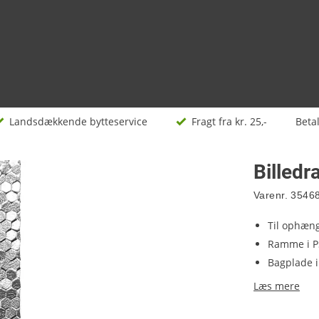
Landsdækkende bytteservice
Fragt fra kr. 25,-
Beta
Billed
Varenr.
3546
Til ophæn
Ramme i P
Bagplade 
Læs mere