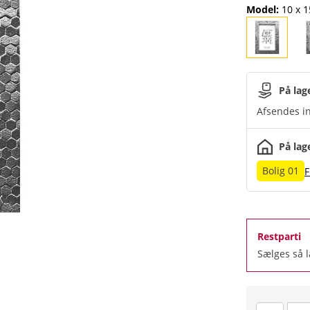
Model
:
10 x 
På lag
Afsendes in
På lag
Bolig 01
F
Restparti
Sælges så 