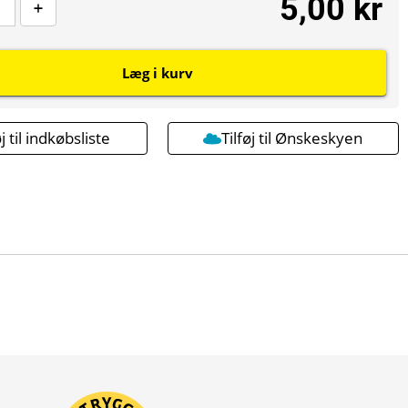
5,00 kr
Læg i kurv
øj til indkøbsliste
Tilføj til Ønskeskyen