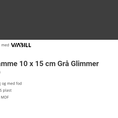
l med
ramme 10 x 15 cm Grå Glimmer
8
g og med fod
S plast
i MDF