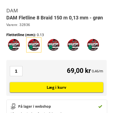
DAM
DAM Fletline 8 Braid 150 m 0,13 mm - grøn
Varenr.
32836
Flettetline (mm)
:
0.13
69,00 kr
0,46/m
Læg i kurv
På lager i webshop