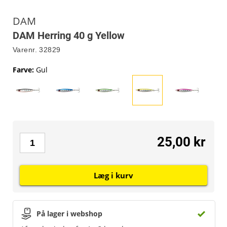
DAM
DAM Herring 40 g Yellow
Varenr.
32829
Farve
:
Gul
25,00 kr
Læg i kurv
På lager i webshop