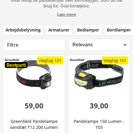
finde netop de pandelamper eller lommelygter, som du har
brug for. God fornøjelse.
Læs mere
Arbejdsbelysning
Armaturer
Bedlamper
Bordlamper
Filtre
Vægfag 101
Vægfag 101
Restparti
59,00
39,00
Greenfield Pandelampe
Pandelampe 150 Lumen -
vandtæt T12 200 Lumen
T03