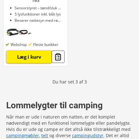
T65
Sensorstyret – tænd/sluk med hånd
5 lysfunktioner inkl. blåt lys
Bevarer nattesyn med rødt lys
Webshop
Fleste butikker
Læg i kurv
Du har set
3
af
3
Lommelygter til camping
Når man er ude i naturen om natten, er det komplet
nødvendigt med en funktionel lommelygte eller pandelygte.
Hvis du er ude og campe er det altså ikke tilstrækkeligt med
campingmøbler
,
telt
og diverse
campingudstyr
. Det er altid