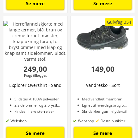
Se mere
Se mere
Gulvfag 354
249,00
149,00
Fragt tillægges
Explorer Overshirt - Sand
Vandresko - Sort
Slidstærkt 100% polyester
Med vandtæt membran
2 sidelommer og 2 brystlommer
Egnet til hverdagsbrug og ture
Findes i flere størrelser
Skridsikker gummi ydersål
Webshop
Webshop
Fleste butikker
Se mere
Se mere