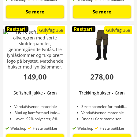
Se mere
Se mere
Restparti
Restparti
Gulvfag 368
Gulvfag 368
149,00
278,00
Softshell jakke - Grøn
Trekkingbukser - Grøn
Vandafvisende materiale
Stretchpaneler for mobilitet
Blød og komfortabel inderside
Vandafvisende materiale
Lavet i 92% polyester, 8% spandex
Findes i flere størrelser
Webshop
Fleste butikker
Webshop
Fleste butikker