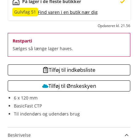
På lager i de fleste butikker
Gulvfag 51
Find varen i en butik nær dig
Opdateret kl. 21.56
Restparti
Sælges så længe lager haves.
Tilføj til indkøbsliste
Tilføj til Ønskeskyen
6 x 120 mm
BasicFast CTP
Til indendørs og udendørs brug
Beskrivelse