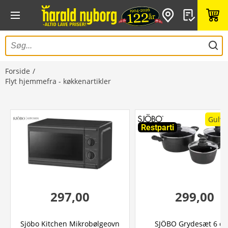
Forside
Flyt hjemmefra - køkkenartikler
Gulvf
Restparti
297,00
299,00
Sjöbo Kitchen Mikrobølgeovn
SJÖBO Grydesæt 6 de