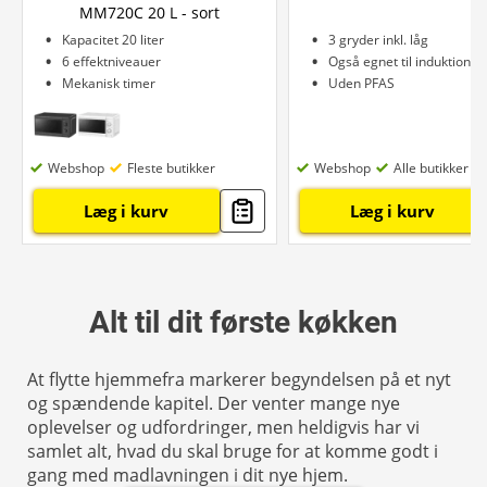
MM720C 20 L - sort
Kapacitet 20 liter
3 gryder inkl. låg
6 effektniveauer
Også egnet til induktion
Mekanisk timer
Uden PFAS
Webshop
Fleste butikker
Webshop
Alle butikker
Læg i kurv
Læg i kurv
Alt til dit første køkken
At flytte hjemmefra markerer begyndelsen på et nyt
og spændende kapitel. Der venter mange nye
oplevelser og udfordringer, men heldigvis har vi
samlet alt, hvad du skal bruge for at komme godt i
gang med madlavningen i dit nye hjem.