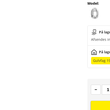
Model
:
På lag
Afsendes in
På lag
Gulvfag 1