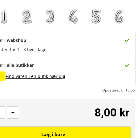
er i webshop
den for 1 - 3 hverdage
er i alle butikker
91
Find varen i en butik nær dig
Opdateret kl. 18.56
8,00 kr
Læg i kurv