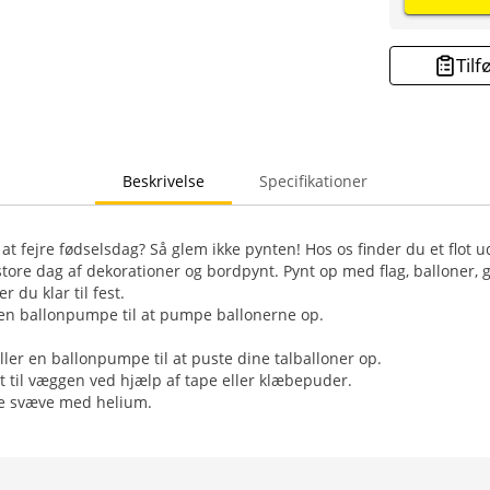
Tilf
Beskrivelse
Specifikationer
il at fejre fødselsdag? Så glem ikke pynten! Hos os finder du et flot 
store dag af dekorationer og bordpynt. Pynt op med flag, balloner, 
r du klar til fest.
 en ballonpumpe til at pumpe ballonerne op.
ller en ballonpumpe til at puste dine talballoner op.
t til væggen ved hjælp af tape eller klæbepuder.
ke svæve med helium.