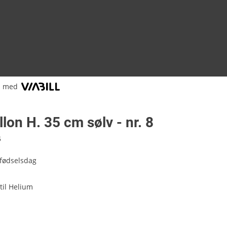
l med
llon H. 35 cm sølv - nr. 8
6
 fødselsdag
til Helium