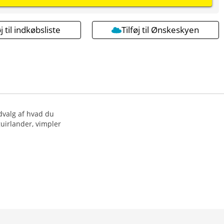
øj til indkøbsliste
Tilføj til Ønskeskyen
udvalg af hvad du
guirlander, vimpler