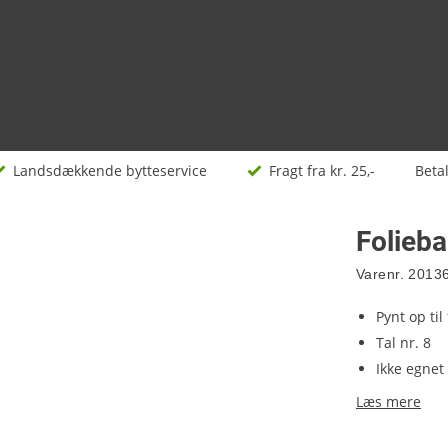
Landsdækkende bytteservice
Fragt fra kr. 25,-
Beta
Folieba
Varenr.
2013
Pynt op til
Tal nr. 8
Ikke egnet 
Læs mere