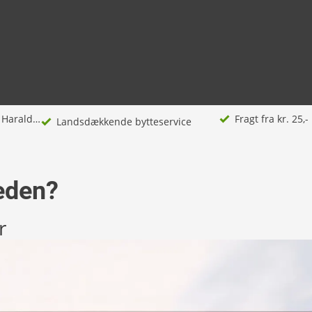
Salgsklar bolig| Se guide til klargøringen – Harald Nyborg
Fragt fra kr. 25,-
Landsdækkende bytteservice
heden?
r