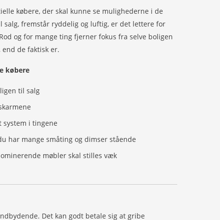
tielle købere, der skal kunne se mulighederne i de
l salg, fremstår ryddelig og luftig, er det lettere for
Rod og for mange ting fjerner fokus fra selve boligen
 end de faktisk er.
ige købere
ligen til salg
ueskarmene
at system i tingene
is du har mange småting og dimser stående
 dominerende møbler skal stilles væk
og indbydende. Det kan godt betale sig at gribe