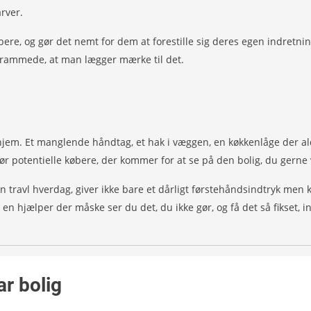
arver.
købere, og gør det nemt for dem at forestille sig deres egen indretni
 skrammede, at man lægger mærke til det.
hjem. Et manglende håndtag, et hak i væggen, en køkkenlåge der aldr
r potentielle købere, der kommer for at se på den bolig, du gerne 
 i en travl hverdag, giver ikke bare et dårligt førstehåndsindtryk me
 hjælper der måske ser du det, du ikke gør, og få det så fikset, in
ar bolig