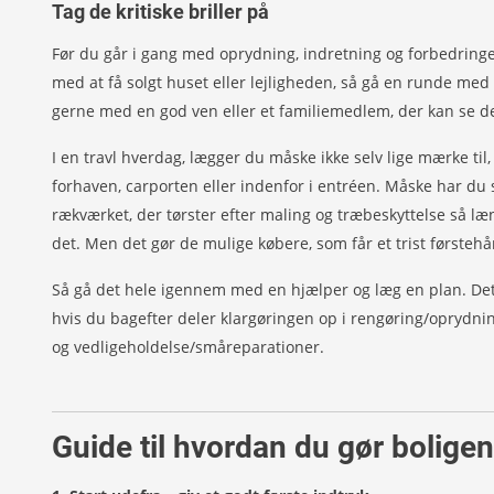
Tag de kritiske briller på
Før du går i gang med oprydning, indretning og forbedringe
med at få solgt huset eller lejligheden, så gå en runde med d
gerne med en god ven eller et familiemedlem, der kan se de
I en travl hverdag, lægger du måske ikke selv lige mærke til
forhaven, carporten eller indenfor i entréen. Måske har du 
rækværket, der tørster efter maling og træbeskyttelse så læn
det. Men det gør de mulige købere, som får et trist første
Så gå det hele igennem med en hjælper og læg en plan. Det 
hvis du bagefter deler klargøringen op i rengøring/oprydni
og vedligeholdelse/småreparationer.
Guide til hvordan du gør boligen