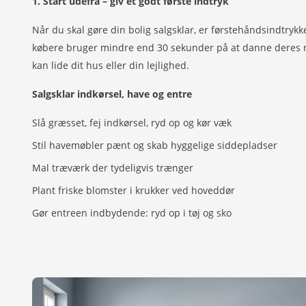
1. Start udefra – giv et godt første indtryk
Når du skal gøre din bolig salgsklar, er førstehåndsindtrykke
købere bruger mindre end 30 sekunder på at danne deres 
kan lide dit hus eller din lejlighed.
Salgsklar indkørsel, have og entre
Slå græsset, fej indkørsel, ryd op og kør væk
Stil havemøbler pænt og skab hyggelige siddepladser
Mal træværk der tydeligvis trænger
Plant friske blomster i krukker ved hoveddør
Gør entreen indbydende: ryd op i tøj og sko