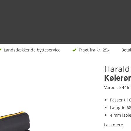
Landsdækkende bytteservice
Fragt fra kr. 25,-
Beta
Harald
Kølerør
Varenr.
2445
Passer til 
Længde 6
4 mm isole
Læs mere