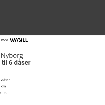
l med
 Nyborg
 til 6 dåser
6 dåser
8 cm
ring