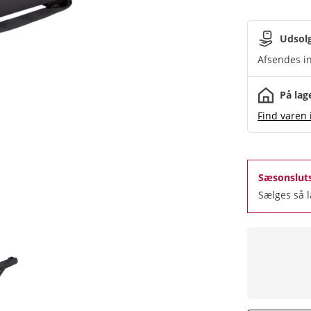
Udsol
Afsendes in
På lag
Find varen 
Sæsonslut
Sælges så 