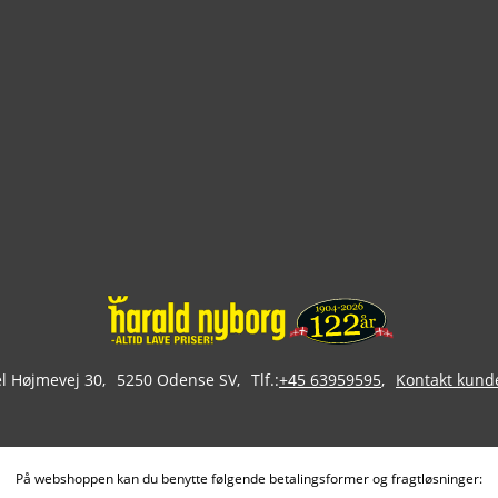
 Højmevej 30
5250 Odense SV
Tlf.:
+45 63959595
Kontakt kund
På webshoppen kan du benytte følgende betalingsformer og fragtløsninger: