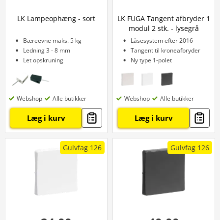
LK Lampeophæng - sort
LK FUGA Tangent afbryder 1
modul 2 stk. - lysegrå
Bæreevne maks. 5 kg
Låsesystem efter 2016
Ledning 3 - 8 mm
Tangent til kroneafbryder
Let opskruning
Ny type 1-polet
Webshop
Alle butikker
Webshop
Alle butikker
Læg i kurv
Læg i kurv
Gulvfag 126
Gulvfag 126