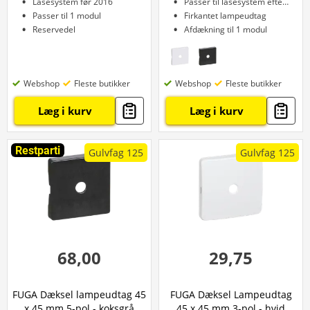
Låsesystem før 2016
Passer til låsesystem efter 2016
Passer til 1 modul
Firkantet lampeudtag
Reservedel
Afdækning til 1 modul
Webshop
Fleste butikker
Webshop
Fleste butikker
Læg i kurv
Læg i kurv
Restparti
Gulvfag 125
Gulvfag 125
68,00
29,75
FUGA Dæksel lampeudtag 45
FUGA Dæksel Lampeudtag
x 45 mm 5-pol - koksgrå
45 x 45 mm 3-pol - hvid