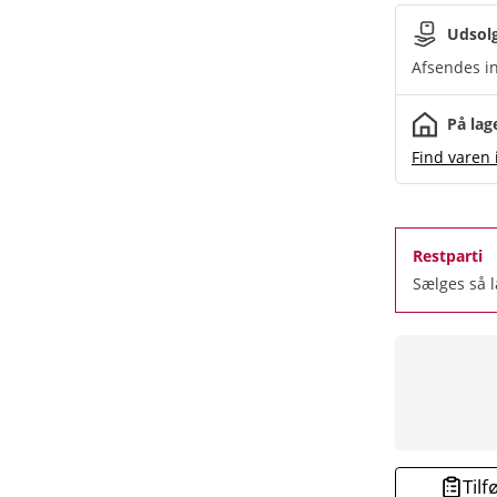
Udsol
Afsendes in
På lag
Find varen 
Restparti
Sælges så 
Tilf