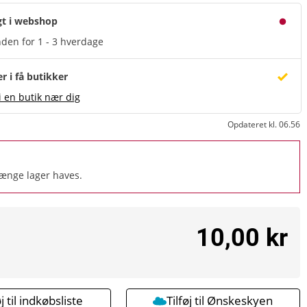
gt i webshop
den for 1 - 3 hverdage
er i få butikker
i en butik nær dig
Opdateret kl. 06.56
længe lager haves.
10,00 kr
øj til indkøbsliste
Tilføj til Ønskeskyen