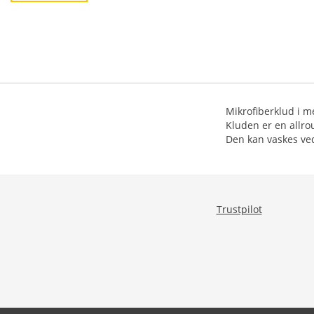
Mikrofiberklud i me
Kluden er en allro
Den kan vaskes ved
Trustpilot