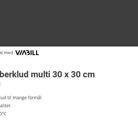
al med
berklud multi 30 x 30 cm
2
lud til mange formål
alitet
0°C