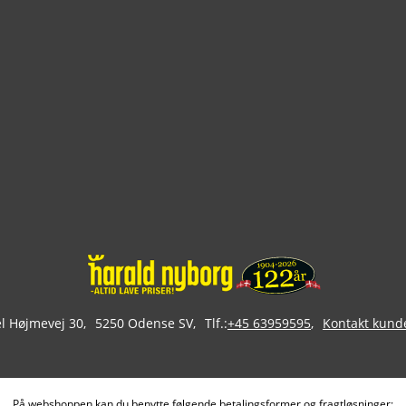
 Højmevej 30
5250 Odense SV
Tlf.:
+45 63959595
Kontakt kund
På webshoppen kan du benytte følgende betalingsformer og fragtløsninger: