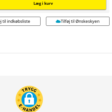
Læg i kurv
øj til indkøbsliste
Tilføj til Ønskeskyen