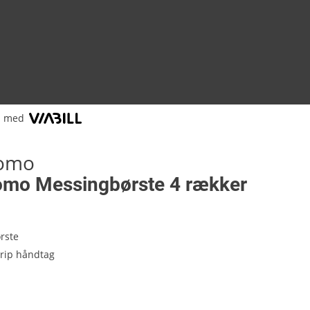
l med
tomo
omo Messingbørste 4 rækker
rste
rip håndtag