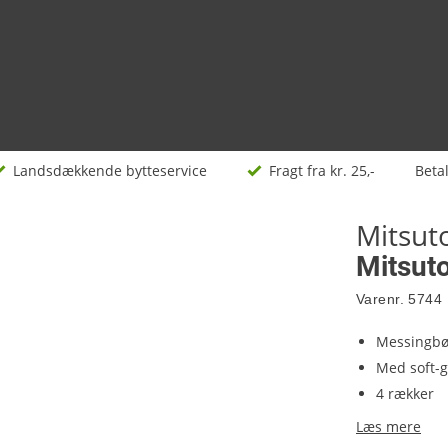
Landsdækkende bytteservice
Fragt fra kr. 25,-
Beta
Mitsu
Mitsut
Varenr.
5744
Messingbø
Med soft-g
4 rækker
Læs mere