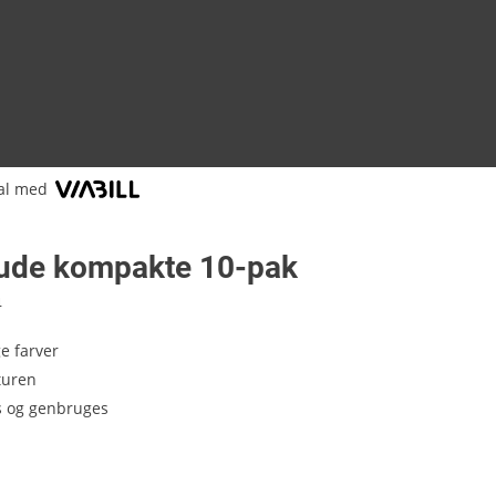
al med
lude kompakte 10-pak
4
ge farver
 turen
s og genbruges