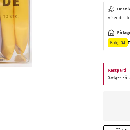
Udsol
Afsendes in
På lag
Bolig 04
F
Restparti
Sælges så 