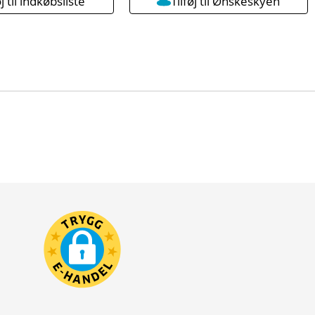
øj til indkøbsliste
Tilføj til Ønskeskyen