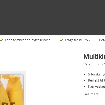
Landsdækkende bytteservice
Fragt fra kr. 25,-
Bet
Multik
Varenr.
3909
5 forskelli
Perfekt til
Kan vaske
Læs mere