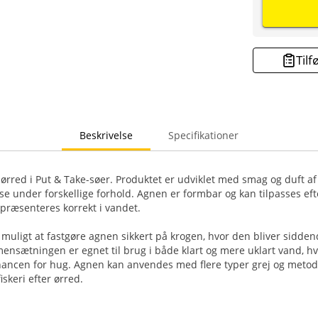
Tilf
Beskrivelse
Specifikationer
er ørred i Put & Take-søer. Produktet er udviklet med smag og duft a
sse under forskellige forhold. Agnen er formbar og kan tilpasses e
 præsenteres korrekt i vandet.
 muligt at fastgøre agnen sikkert på krogen, hvor den bliver sidde
nsætningen er egnet til brug i både klart og mere uklart vand, hvo
hancen for hug. Agnen kan anvendes med flere typer grej og metoder
fiskeri efter ørred.