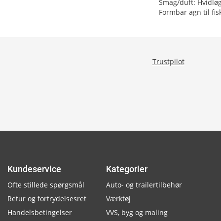
Smag/duft: Hvidlø
Formbar agn til fis
Trustpilot
Kundeservice
Kategorier
Ofte stillede spørgsmål
Auto- og trailertilbehør
Retur og fortrydelsesret
Værktøj
Handelsbetingelser
VVS, byg og maling