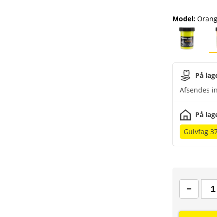
Model
:
Oran
På lag
Afsendes in
På lag
Gulvfag 3