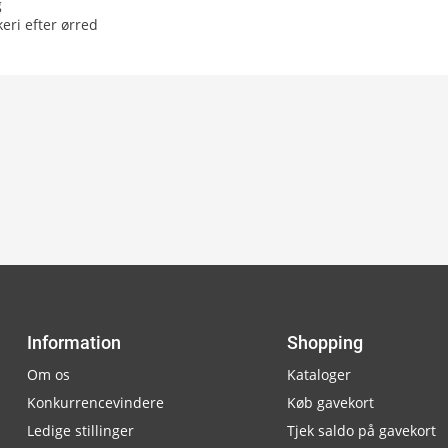
g
keri efter ørred
Information
Shopping
Om os
Kataloger
Konkurrencevindere
Køb gavekort
Ledige stillinger
Tjek saldo på gavekort