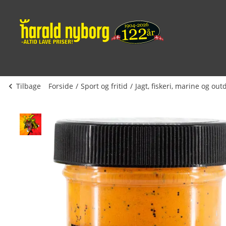
Tilbage
Forside
Sport og fritid
Jagt, fiskeri, marine og out