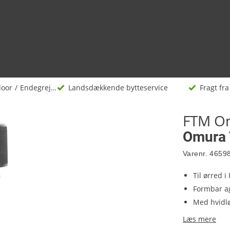
door
Endegrej og madding
Landsdækkende bytteservice
Fragt fra 
FTM O
Omura T
Varenr.
4659
Til ørred i
Formbar ag
Med hvidl
Læs mere