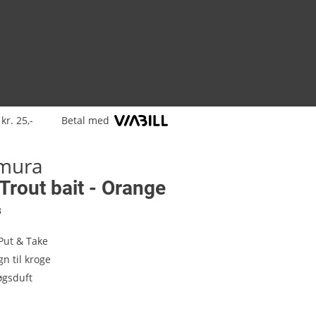
kr. 25,-
Betal med
mura
rout bait - Orange
8
 Put & Take
n til kroge
øgsduft