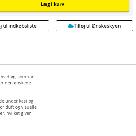
Læg i kurv
øj til indkøbsliste
Tilføj til Ønskeskyen
f hvidløg, som kan
fter den ønskede
nde under kast og
r duft og visuelle
, hvilket giver