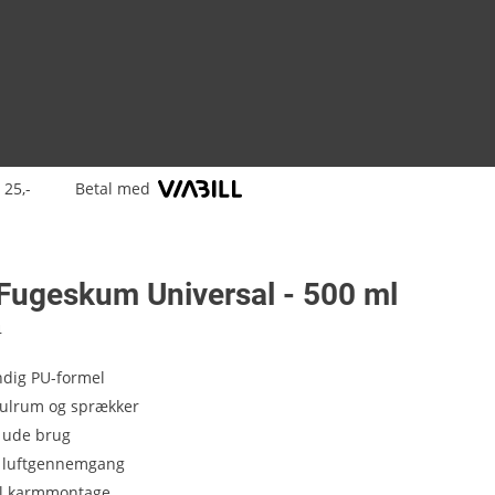
 25,-
Betal med
 Fugeskum Universal - 500 ml
4
ndig PU-formel
hulrum og sprækker
g ude brug
 luftgennemgang
il karmmontage