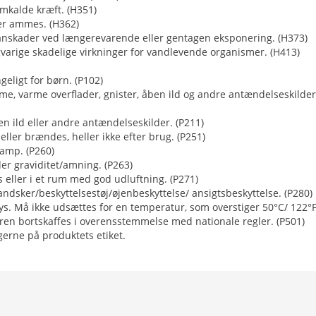
emkalde kræft. (H351)
er ammes. (H362)
anskader ved længerevarende eller gentagen eksponering. (H373)
varige skadelige virkninger for vandlevende organismer. (H413)
eligt for børn. (P102)
me, varme overflader, gnister, åben ild og andre antændelseskilder
n ild eller andre antændelseskilder. (P211)
ller brændes, heller ikke efter brug. (P251)
damp. (P260)
r graviditet/amning. (P263)
eller i et rum med god udluftning. (P271)
ndsker/beskyttelsestøj/øjenbeskyttelse/ ansigtsbeskyttelse. (P280)
ys. Må ikke udsættes for en temperatur, som overstiger 50°C/ 122°F
en bortskaffes i overensstemmelse med nationale regler. (P501)
gerne på produktets etiket.