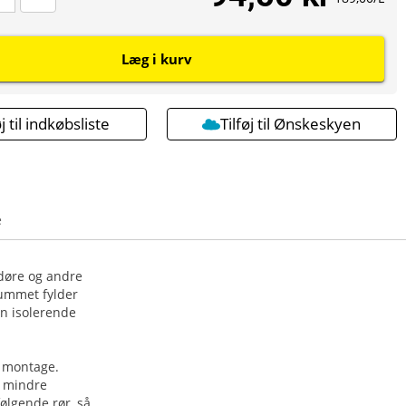
Læg i kurv
øj til indkøbsliste
Tilføj til Ønskeskyen
e
 døre og andre
ummet fylder
en isolerende
s montage.
g mindre
ølgende rør, så