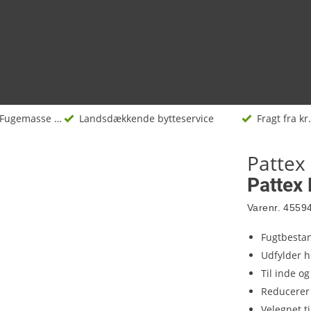
Fugemasse og silikone
Landsdækkende bytteservice
Fragt fra kr.
Pattex
Pattex
Varenr.
4559
Fugtbesta
Udfylder 
Til inde o
Reducerer
Velegnet t