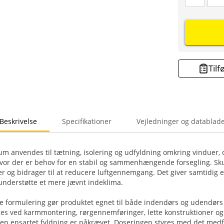
Tilf
Beskrivelse
Specifikationer
Vejledninger og datablad
m anvendes til tætning, isolering og udfyldning omkring vinduer,
vor der er behov for en stabil og sammenhængende forsegling. Sk
 og bidrager til at reducere luftgennemgang. Det giver samtidig 
understøtte et mere jævnt indeklima.
e formulering gør produktet egnet til både indendørs og udendør
s ved karmmontering, rørgennemføringer, lette konstruktioner o
 en ensartet fyldning er påkrævet. Doseringen styres med det medf