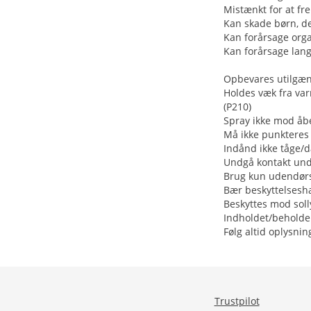
Mistænkt for at fr
Kan skade børn, d
Kan forårsage org
Kan forårsage lang
Opbevares utilgæng
Holdes væk fra var
(P210)
Spray ikke mod åbe
Må ikke punkteres e
Indånd ikke tåge/
Undgå kontakt unde
Brug kun udendørs 
Bær beskyttelsesha
Beskyttes mod soll
Indholdet/beholder
Følg altid oplysnin
Trustpilot