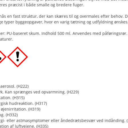
res præcist i både smalle og bredere fuger.
ås en fast struktur, der kan skæres til og overmales efter behov. D
e typer byggeopgaver, hvor en varig tætning og udfyldning ønskes
er: PU-baseret skum. Indhold 500 ml. Anvendes med påføringsrør. 
aturer.
 aerosol. (H222)
yk. Kan sprænges ved opvarmning. (H229)
ation. (H315)
rgisk hudreaktion. (H317)
 øjenirritation. (H319)
ng. (H332)
ergi- eller astmasymptomer eller åndedrætsbesvær ved indånding. 
ation af luftvejene. (H335)