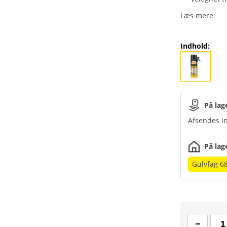
Læs mere
Indhold
:
På lag
Afsendes in
På lag
Gulvfag 6