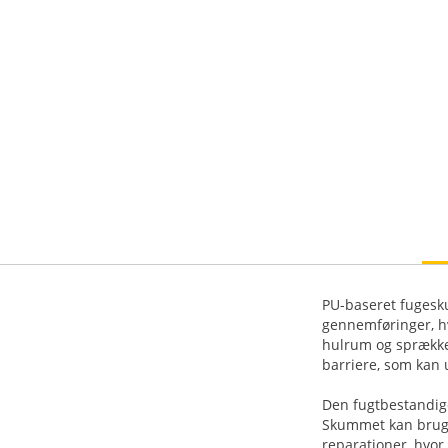
PU-baseret fugesku
gennemføringer, h
hulrum og sprækker
barriere, som kan 
Den fugtbestandig
Skummet kan bruge
reparationer, hvor