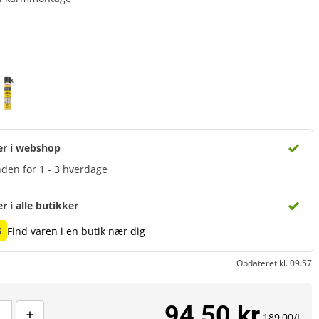
er i webshop
den for 1 - 3 hverdage
er i alle butikker
8
Find varen i en butik nær dig
Opdateret kl. 09.57
94,50 kr
189,00/L