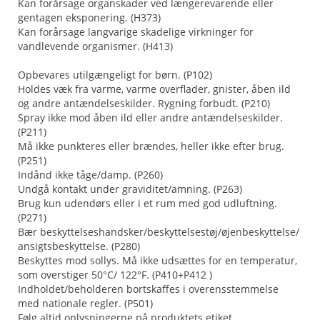
Kan forårsage organskader ved længerevarende eller
gentagen eksponering. (H373)
Kan forårsage langvarige skadelige virkninger for
vandlevende organismer. (H413)
Opbevares utilgængeligt for børn. (P102)
Holdes væk fra varme, varme overflader, gnister, åben ild
og andre antændelseskilder. Rygning forbudt. (P210)
Spray ikke mod åben ild eller andre antændelseskilder.
(P211)
Må ikke punkteres eller brændes, heller ikke efter brug.
(P251)
Indånd ikke tåge/damp. (P260)
Undgå kontakt under graviditet/amning. (P263)
Brug kun udendørs eller i et rum med god udluftning.
(P271)
Bær beskyttelseshandsker/beskyttelsestøj/øjenbeskyttelse/
ansigtsbeskyttelse. (P280)
Beskyttes mod sollys. Må ikke udsættes for en temperatur,
som overstiger 50°C/ 122°F. (P410+P412 )
Indholdet/beholderen bortskaffes i overensstemmelse
med nationale regler. (P501)
Følg altid oplysningerne på produktets etiket.