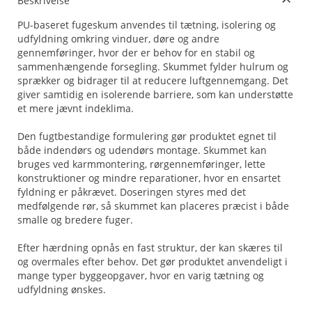
Beskrivelse
PU-baseret fugeskum anvendes til tætning, isolering og
udfyldning omkring vinduer, døre og andre
gennemføringer, hvor der er behov for en stabil og
sammenhængende forsegling. Skummet fylder hulrum og
sprækker og bidrager til at reducere luftgennemgang. Det
giver samtidig en isolerende barriere, som kan understøtte
et mere jævnt indeklima.
Den fugtbestandige formulering gør produktet egnet til
både indendørs og udendørs montage. Skummet kan
bruges ved karmmontering, rørgennemføringer, lette
konstruktioner og mindre reparationer, hvor en ensartet
fyldning er påkrævet. Doseringen styres med det
medfølgende rør, så skummet kan placeres præcist i både
smalle og bredere fuger.
Efter hærdning opnås en fast struktur, der kan skæres til
og overmales efter behov. Det gør produktet anvendeligt i
mange typer byggeopgaver, hvor en varig tætning og
udfyldning ønskes.