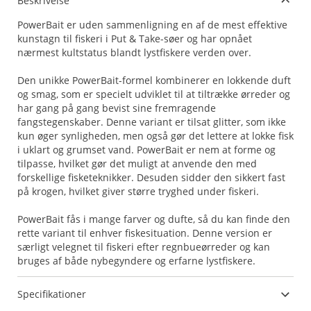
Beskrivelse
PowerBait er uden sammenligning en af de mest effektive
kunstagn til fiskeri i Put & Take-søer og har opnået
nærmest kultstatus blandt lystfiskere verden over.
Den unikke PowerBait-formel kombinerer en lokkende duft
og smag, som er specielt udviklet til at tiltrække ørreder og
har gang på gang bevist sine fremragende
fangstegenskaber. Denne variant er tilsat glitter, som ikke
kun øger synligheden, men også gør det lettere at lokke fisk
i uklart og grumset vand. PowerBait er nem at forme og
tilpasse, hvilket gør det muligt at anvende den med
forskellige fisketeknikker. Desuden sidder den sikkert fast
på krogen, hvilket giver større tryghed under fiskeri.
PowerBait fås i mange farver og dufte, så du kan finde den
rette variant til enhver fiskesituation. Denne version er
særligt velegnet til fiskeri efter regnbueørreder og kan
bruges af både nybegyndere og erfarne lystfiskere.
Specifikationer