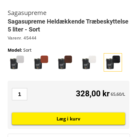
Sagasupreme
Sagasupreme Heldækkende Træbeskyttelse
5 liter - Sort
Varenr.
45444
Model
:
Sort
328,00 kr
65,60/L
Læg i kurv