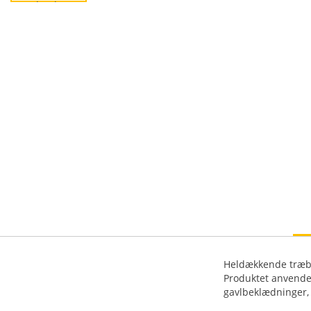
Heldækkende træbes
Produktet anvendes
gavlbeklædninger,