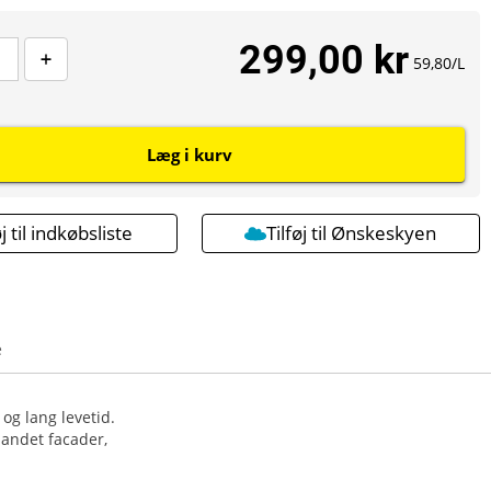
299,00 kr
59,80/L
Læg i kurv
øj til indkøbsliste
Tilføj til Ønskeskyen
e
og lang levetid.
 andet facader,