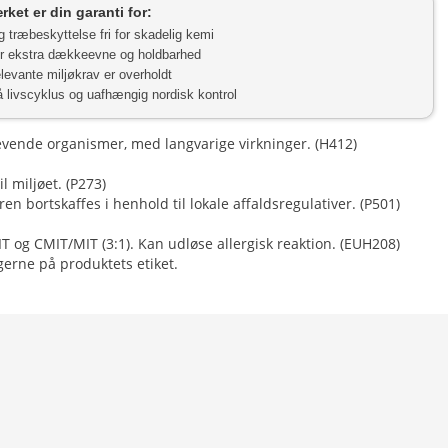
et er din garanti for:
g træbeskyttelse fri for skadelig kemi
or ekstra dækkeevne og holdbarhed
elevante miljøkrav er overholdt
 livscyklus og uafhængig nordisk kontrol
evende organismer, med langvarige virkninger. (H412)
 miljøet. (P273)
n bortskaffes i henhold til lokale affaldsregulativer. (P501)
IT og CMIT/MIT (3:1). Kan udløse allergisk reaktion. (EUH208)
gerne på produktets etiket.