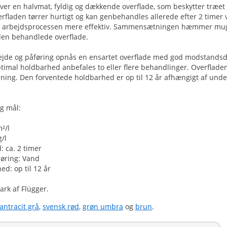
ver en halvmat, fyldig og dækkende overflade, som beskytter træe
erfladen tørrer hurtigt og kan genbehandles allerede efter 2 timer
gør arbejdsprocessen mere effektiv. Sammensætningen hæmmer mu
en behandlede overflade.
bejde og påføring opnås en ensartet overflade med god modstandsd
optimal holdbarhed anbefales to eller flere behandlinger. Overflade
ng. Den forventede holdbarhed er op til 12 år afhængigt af under
og mål:
²/l
/l
 ca. 2 timer
gøring: Vand
ed: op til 12 år
rk af Flügger.
antracit grå
,
svensk rød
,
grøn umbra
og
brun