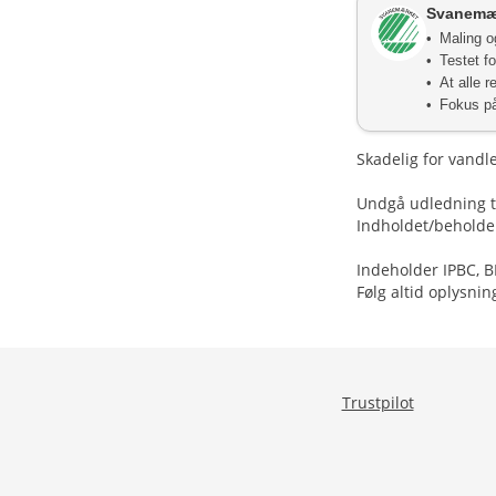
Svanemærk
Maling o
Testet f
At alle r
Fokus på
Skadelig for vandl
Undgå udledning til
Indholdet/beholdere
Indeholder IPBC, B
Følg altid oplysnin
Trustpilot