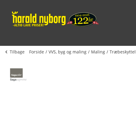
Tilbage
Forside
VVS, byg og maling
Maling