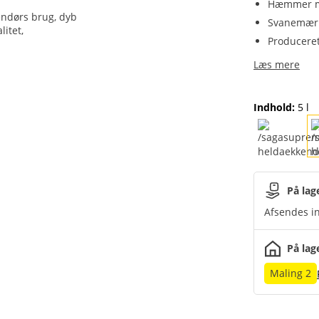
Hæmmer m
Svanemærk
Producere
Læs mere
Indhold
:
5 l
På lag
Afsendes in
På lag
Maling 2