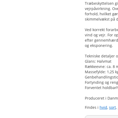
Træbeskyttelsen gi
vejrpåvirkning. Ov
forhold, hvilket 
skimmelvækst på d
Ved korrekt forar
vind og vejr. For 
efter gennemhærdni
og eksponering.
Tekniske detaljer 
Glans: Halvmat
Rækkeevne: ca. 8 m
Massefylde: 1,25 kg
Genbehandlingstid:
Fortynding og ren
Forventet holdbarh
Produceret i Danma
Findes i
hvid
,
sort
,