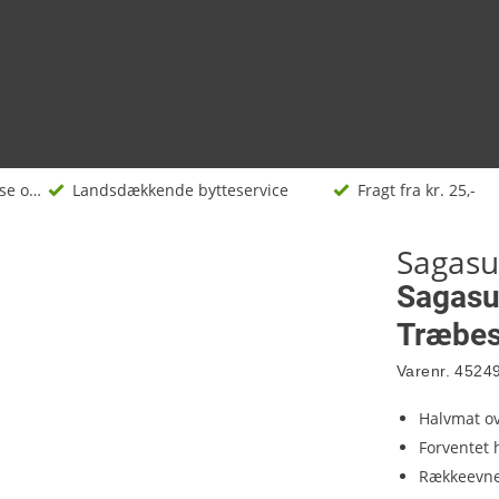
Træbeskyttelse og -olie
Landsdækkende bytteservice
Fragt fra kr. 25,-
Sagas
Sagas
Træbesk
Varenr.
4524
Halvmat ov
Forventet 
Rækkeevne 