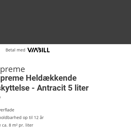
Betal med
upreme
upreme Heldækkende
yttelse - Antracit 5 liter
9
erflade
holdbarhed op til 12 år
ca. 8 m² pr. liter