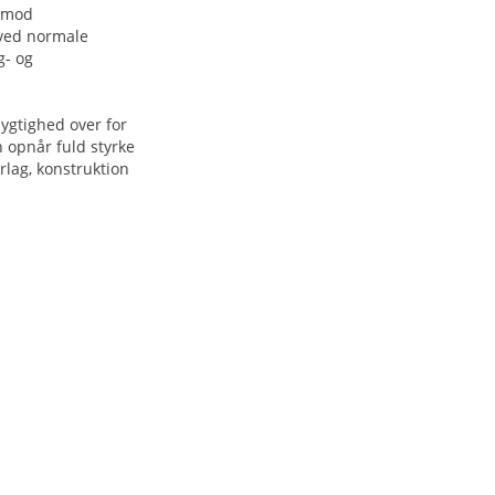
t mod
 ved normale
g- og
ygtighed over for
n opnår fuld styrke
lag, konstruktion