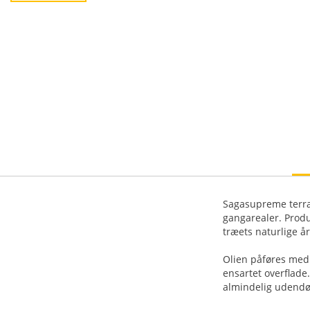
Sagasupreme terras
gangarealer. Produ
træets naturlige å
Olien påføres med 
ensartet overflade
almindelig udendø