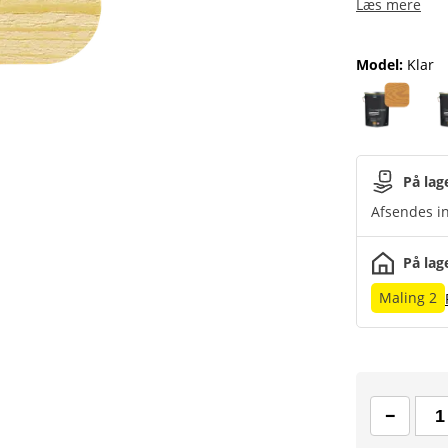
Læs mere
Model
:
Klar
På lag
Afsendes in
På lag
Maling 2