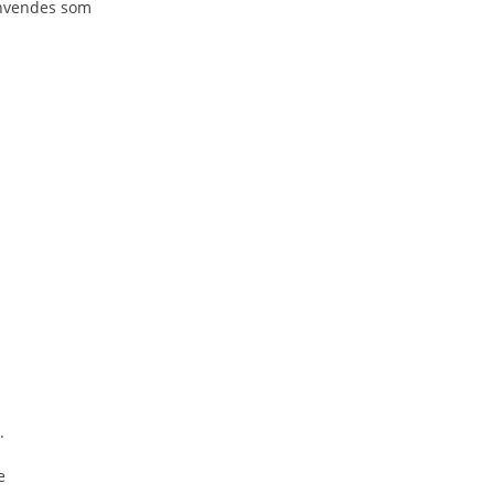
 anvendes som
.
e