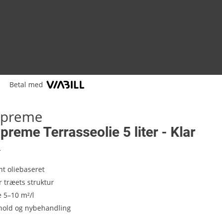
Betal med
upreme
reme Terrasseolie 5 liter - Klar
1
t oliebaseret
 træets struktur
 5–10 m²/l
ehold og nybehandling