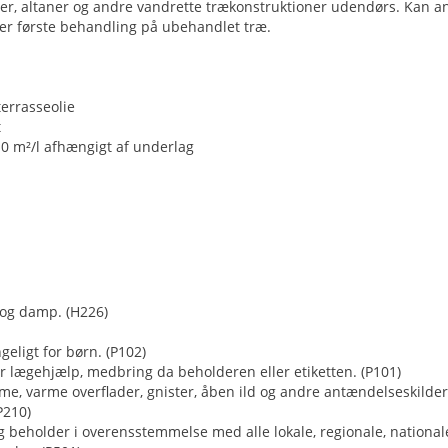
sser, altaner og andre vandrette trækonstruktioner udendørs. Kan
ler første behandling på ubehandlet træ.
terrasseolie
t
0 m²/l afhængigt af underlag
 og damp. (H226)
eligt for børn. (P102)
or lægehjælp, medbring da beholderen eller etiketten. (P101)
me, varme overflader, gnister, åben ild og andre antændelseskilder
P210)
g beholder i overensstemmelse med alle lokale, regionale, national