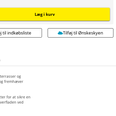
Læg i kurv
øj til indkøbsliste
Tilføj til Ønskeskyen
e
terrasser og
 og fremhæver
er for at sikre en
overfladen ved