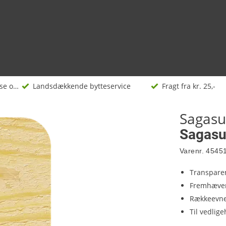
Træbeskyttelse og -olie
Landsdækkende bytteservice
Fragt fra kr. 25,-
Sagas
Sagasup
Varenr.
4545
Transparen
Fremhæver
Rækkeevne
Til vedlig