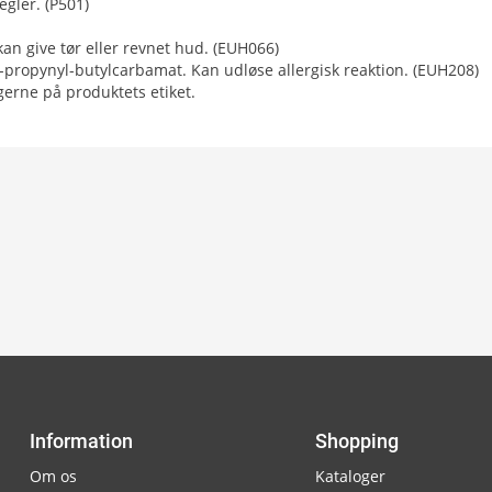
egler. (P501)
an give tør eller revnet hud. (EUH066)
-propynyl-butylcarbamat. Kan udløse allergisk reaktion. (EUH208)
gerne på produktets etiket.
Information
Shopping
Om os
Kataloger