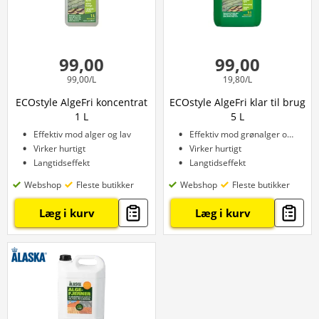
99,00
99,00
99,00/L
19,80/L
ECOstyle AlgeFri koncentrat
ECOstyle AlgeFri klar til brug
1 L
5 L
Effektiv mod alger og lav
Effektiv mod grønalger og lav
Virker hurtigt
Virker hurtigt
Langtidseffekt
Langtidseffekt
Webshop
Fleste butikker
Webshop
Fleste butikker
Læg i kurv
Læg i kurv