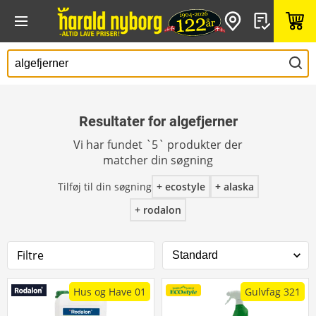
Resultater for algefjerner
Vi har fundet `5` produkter der
matcher din søgning
Tilføj til din søgning
+
ecostyle
+
alaska
+
rodalon
Filtre
Hus og Have 01
Gulvfag 321