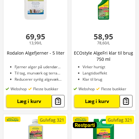
69,95
58,95
13,99/L
78,60/L
Rodalon Algefjerner - 5 liter
ECOstyle AlgeFri klar til brug
750 ml
Fjerner alger på udendørs flader
Virker hurtigt
Til tag, murværk og terrasser
Langtidseffekt
Reducerer synlig algevækst
Klar til brug
Webshop
Fleste butikker
Webshop
Fleste butikker
Læg i kurv
Læg i kurv
Gulvfag 321
Gulvfag 321
Restparti