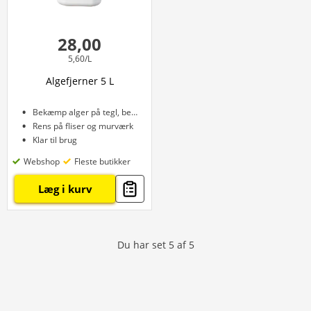
28,00
5,60/L
Algefjerner 5 L
Bekæmp alger på tegl, beton, træ
Rens på fliser og murværk
Klar til brug
Webshop
Fleste butikker
Læg i kurv
Du har set
5
af
5