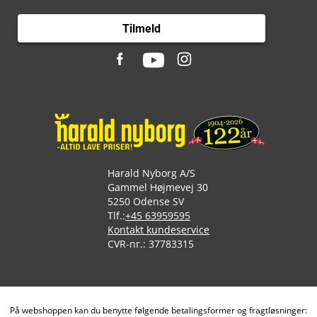
Tilmeld
Harald Nyborg A/S
Gammel Højmevej 30
5250 Odense SV
Tlf.:
+45 63959595
Kontakt kundeservice
CVR-nr.: 37783315
På webshoppen kan du benytte følgende betalingsformer og fragtløsninger: