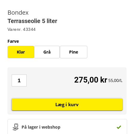
Bondex
Terrasseolie 5 liter
Varenr.
43344
Farve
Klar
Grå
Pine
275,00 kr
55,00/L
Læg i kurv
På lager i webshop