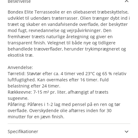
Beskrivelse
Bondex Elite Terrasseolie er en oliebaseret træbeskyttelse,
udviklet til udendørs træterrasser. Olien trænger dybt ind i
træet og skaber en vandafvisende overflade, der beskytter
mod fugt, revnedannelse og vejrpåvirkninger. Den
fremhæver træets naturlige åretegning og giver en
transparent finish. Velegnet til både nye og tidligere
behandlede træoverflader, herunder trykimprægneret og
eksotisk træ.
Anvendelse:
Tørretid: Støvtør efter ca. 4 timer ved 23°C og 65 % relativ
luftfugtighed. Kan overmales efter 16 timer. Fuld
belastning efter 24 timer.
Rækkeevne: 7-15 m² pr. liter, afhængigt af træets
sugeevne.
Påføring: Påføres i 1-2 lag med pensel på en ren og tør
overflade. Overskydende olie aftørres inden for 30
minutter for en jævn finish.
Specifikationer