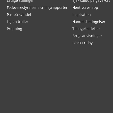
Ledige stillinger
Tjek saldo på gavekort
Fødevarestyrelsens smileyrapporter
Hent vores app
Pas på svindel
Inspiration
Lej en trailer
Handelsbetingelser
Prepping
Tilbagekaldelser
Brugsanvisninger
Black Friday