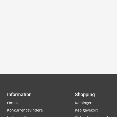
Information
Shopping
Om os
Kataloger
Konkurrencevindere
Køb gavekort