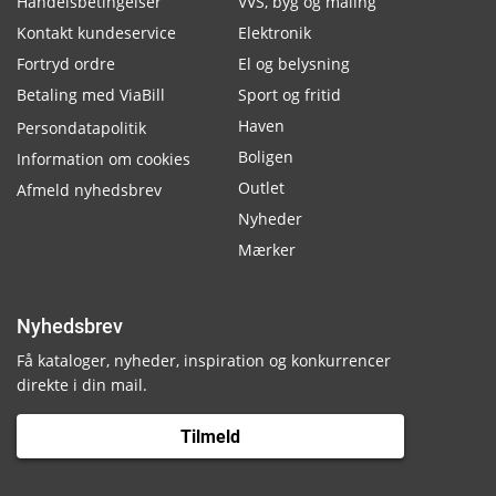
Handelsbetingelser
VVS, byg og maling
Kontakt kundeservice
Elektronik
Fortryd ordre
El og belysning
Betaling med ViaBill
Sport og fritid
Haven
Persondatapolitik
Boligen
Information om cookies
Outlet
Afmeld nyhedsbrev
Nyheder
Mærker
Nyhedsbrev
Få kataloger, nyheder, inspiration og konkurrencer
direkte i din mail.
Tilmeld