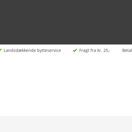
Landsdækkende bytteservice
Fragt fra kr. 25,-
Beta