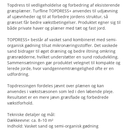
Topdress til vedligeholdelse og forbedring af eksisterende
græsplæner. Turfline TOPDRESS+ anvendes til udjævning
af ujævnheder og til at forbedre jordens struktur, så
græsset får bedre vækstbetingelser. Produktet egner sig til
både private haver og plæner med tæt og fast jord.
TOPDRESS+ består af vasket sand kombineret med semi-
organisk gødning tilsat mikronæringsstoffer. Det vaskede
sand bidrager til øget dræning og bedre iltning omkring
græsrødderne, hvilket understøtter en sund rodudvikling.
Sammensætningen gør produktet velegnet til kompakte og
lerede jorde, hvor vandgennemtrængelighed ofte er en
udfordring.
Topdressingen fordeles jævnt over plænen og kan
anvendes i vækstsæsonen som led i den løbende pleje.
Resultatet er en mere jævn græsflade og forbedrede
vækstforhold.
Tekniske detaljer og mål:
Dækkeevne: ca. 8–10 m²
Indhold: Vasket sand og semi-organisk gødning