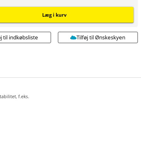
Læg i kurv
øj til indkøbsliste
Tilføj til Ønskeskyen
bilitet, f.eks.