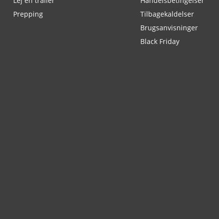
Lej en trailer
Handelsbetingelser
Prepping
Tilbagekaldelser
Brugsanvisninger
Black Friday