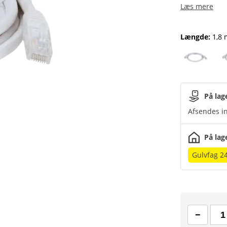
Læs mere
Længde
:
1,8 
På lag
Afsendes in
På lag
Gulvfag 2