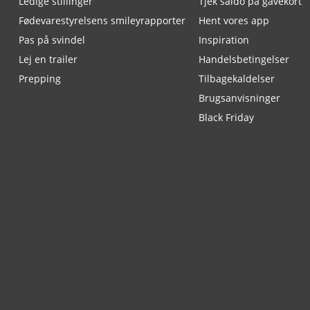
Ledige stillinger
Tjek saldo på gavekort
Fødevarestyrelsens smileyrapporter
Hent vores app
Pas på svindel
Inspiration
Lej en trailer
Handelsbetingelser
Prepping
Tilbagekaldelser
Brugsanvisninger
Black Friday