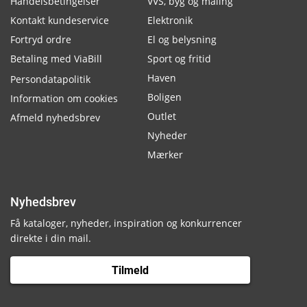
Handelsbetingelser
VVS, byg og maling
Kontakt kundeservice
Elektronik
Fortryd ordre
El og belysning
Betaling med ViaBill
Sport og fritid
Haven
Persondatapolitik
Boligen
Information om cookies
Outlet
Afmeld nyhedsbrev
Nyheder
Mærker
Nyhedsbrev
Få kataloger, nyheder, inspiration og konkurrencer
direkte i din mail.
Tilmeld