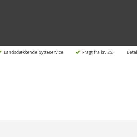
Landsdækkende bytteservice
Fragt fra kr. 25,-
Beta