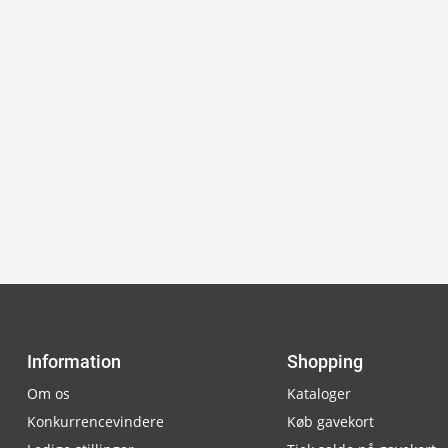
Information
Shopping
Om os
Kataloger
Konkurrencevindere
Køb gavekort