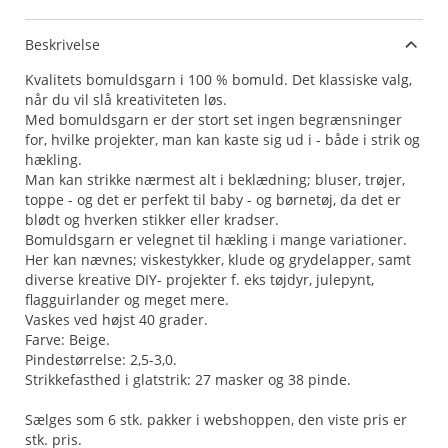
Beskrivelse
Kvalitets bomuldsgarn i 100 % bomuld. Det klassiske valg,
når du vil slå kreativiteten løs.
Med bomuldsgarn er der stort set ingen begrænsninger
for, hvilke projekter, man kan kaste sig ud i - både i strik og
hækling.
Man kan strikke nærmest alt i beklædning; bluser, trøjer,
toppe - og det er perfekt til baby - og børnetøj, da det er
blødt og hverken stikker eller kradser.
Bomuldsgarn er velegnet til hækling i mange variationer.
Her kan nævnes; viskestykker, klude og grydelapper, samt
diverse kreative DIY- projekter f. eks tøjdyr, julepynt,
flagguirlander og meget mere.
Vaskes ved højst 40 grader.
Farve: Beige.
Pindestørrelse: 2,5-3,0.
Strikkefasthed i glatstrik: 27 masker og 38 pinde.
Sælges som 6 stk. pakker i webshoppen, den viste pris er
stk. pris.