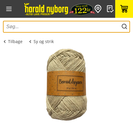
Tilbage
Sy og strik