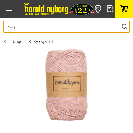
Tilbage
Sy og strik