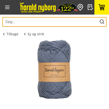
Tilbage
Sy og strik