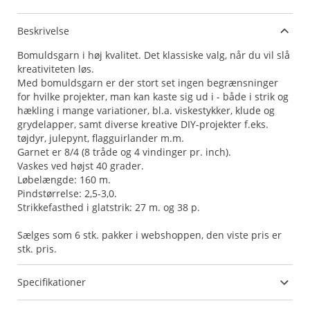
Beskrivelse
Bomuldsgarn i høj kvalitet. Det klassiske valg, når du vil slå
kreativiteten løs.
Med bomuldsgarn er der stort set ingen begrænsninger
for hvilke projekter, man kan kaste sig ud i - både i strik og
hækling i mange variationer, bl.a. viskestykker, klude og
grydelapper, samt diverse kreative DIY-projekter f.eks.
tøjdyr, julepynt, flagguirlander m.m.
Garnet er 8/4 (8 tråde og 4 vindinger pr. inch).
Vaskes ved højst 40 grader.
Løbelængde: 160 m.
Pindstørrelse: 2,5-3,0.
Strikkefasthed i glatstrik: 27 m. og 38 p.
Sælges som 6 stk. pakker i webshoppen, den viste pris er
stk. pris.
Specifikationer