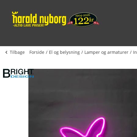
Tilbage
Forside
El og belysning
Lamper og armaturer