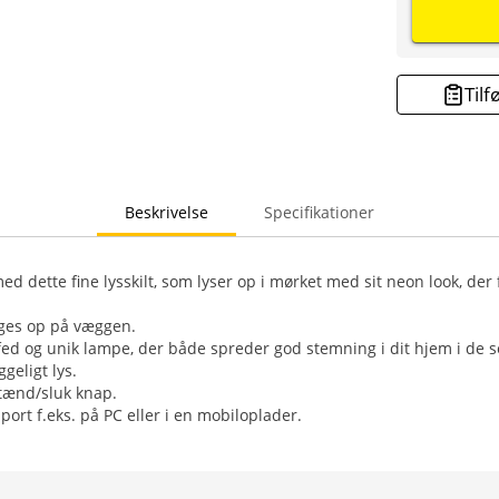
Tilf
Beskrivelse
Specifikationer
ed dette fine lysskilt, som lyser op i mørket med sit neon look, de
nges op på væggen.
d og unik lampe, der både spreder god stemning i dit hjem i de s
geligt lys.
tænd/sluk knap.
ort f.eks. på PC eller i en mobiloplader.