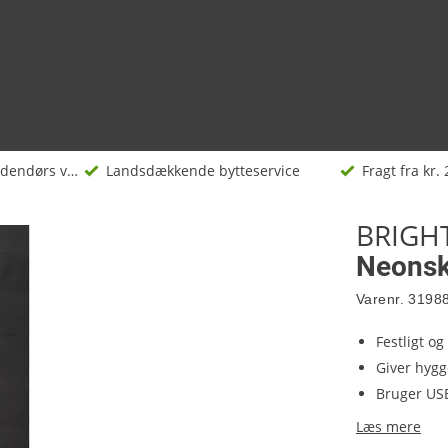
Indendørs væglamper
Landsdækkende bytteservice
Fragt fra kr. 
BRIGH
Neonsk
Varenr.
3198
Festligt og
Giver hyg
Bruger US
Læs mere