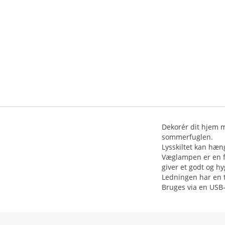
Dekorér dit hjem m
sommerfuglen.
Lysskiltet kan hæ
Væglampen er en fe
giver et godt og hyg
Ledningen har en 
Bruges via en USB-p