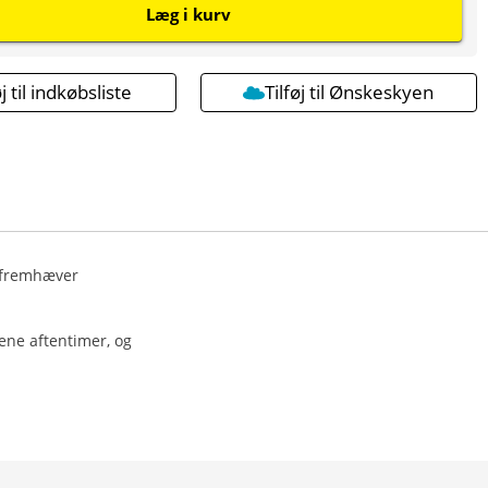
Læg i kurv
øj til indkøbsliste
Tilføj til Ønskeskyen
r fremhæver
ene aftentimer, og