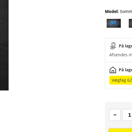
Model
:
Somme
På lag
Afsendes in
På lag
Vægfag 62