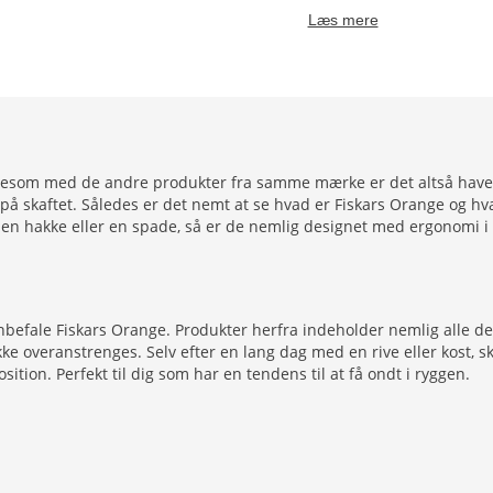
Læs mere
gesom med de andre produkter fra samme mærke er det altså havere
d på skaftet. Således er det nemt at se hvad er Fiskars Orange og 
 en hakke eller en spade, så er de nemlig designet med ergonomi i 
anbefale Fiskars Orange. Produkter herfra indeholder nemlig alle d
e overanstrenges. Selv efter en lang dag med en rive eller kost, s
ition. Perfekt til dig som har en tendens til at få ondt i ryggen.