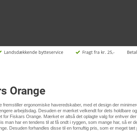
Landsdækkende bytteservice
Fragt fra kr. 25,-
Beta
rs Orange
 fremstiller ergonomiske haveredskaber, med et design der minimerer 
ængere arbejdsdag. Desuden er mærket velkendt for dets holdbare og ef
det for Fiskars Orange. Mærket er altså det oplagte valg for enhver de
vis man har en tendens til at få ondt i ryggen, som mange har, så er d
nge. Desuden forhandles disse til en fornuftig pris, som er meget t