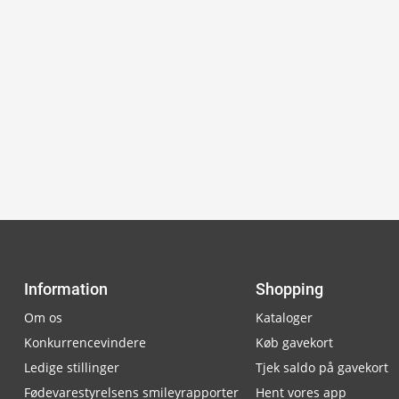
Information
Shopping
Om os
Kataloger
Konkurrencevindere
Køb gavekort
Ledige stillinger
Tjek saldo på gavekort
Fødevarestyrelsens smileyrapporter
Hent vores app