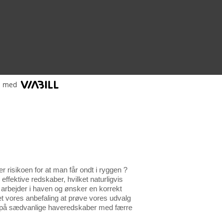
l med
risikoen for at man får ondt i ryggen ?
fektive redskaber, hvilket naturligvis
r arbejder i haven og ønsker en korrekt
et vores anbefaling at prøve vores udvalg
æt på sædvanlige haveredskaber med færre