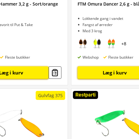
ammer 3,2 g - Sort/orange
FTM Omura Dancer 2,6 g - bl
Lokkende gang i vandet
avorit til Put & Take
Fangst af ørreder
Med 3 krog
+
8
Fleste butikker
Webshop
Fleste butikker
Læg i kurv
Læg i kurv
Restparti
Gulvfag 375