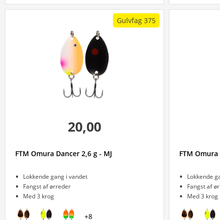
Gulvfag 375
20,00
FTM Omura Dancer 2,6 g - MJ
FTM Omura D
Lokkende gang i vandet
Lokkende ga
Fangst af ørreder
Fangst af ø
Med 3 krog
Med 3 krog
+
8