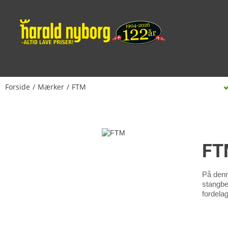
Forside
Mærker
FTM
FT
På denn
stangbes
fordelag