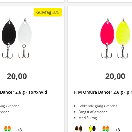
Gulvfag 375
20,00
20,00
ancer 2,6 g - sort/hvid
FTM Omura Dancer 2,6 g - pi
ng i vandet
Lokkende gang i vandet
rreder
Fangst af ørreder
Med 3 krog
+
8
+
8