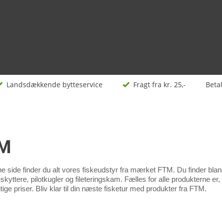
Landsdækkende bytteservice
Fragt fra kr. 25,-
Beta
M
e side finder du alt vores fiskeudstyr fra mærket FTM. Du finder blan
kyttere, pilotkugler og fileteringskam. Fælles for alle produkterne er, a
tige priser. Bliv klar til din næste fisketur med produkter fra FTM.