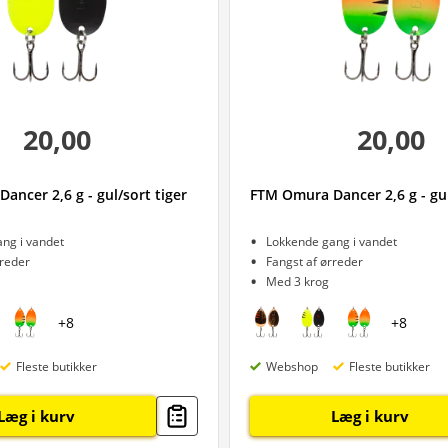
20,00
20,00
ncer 2,6 g - gul/sort tiger
FTM Omura Dancer 2,6 g - gu
ng i vandet
Lokkende gang i vandet
rreder
Fangst af ørreder
Med 3 krog
+
8
+
8
Fleste butikker
Webshop
Fleste butikker
Læg i kurv
Læg i kurv