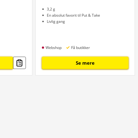
3,2 g
En absolut favorit til Put & Take
Livlig gang
Webshop
Få butikker
Se mere