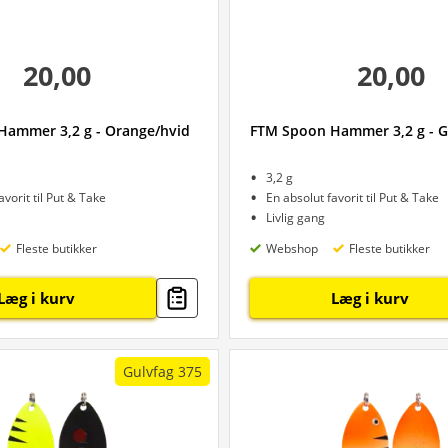
20,00
20,00
ammer 3,2 g - Orange/hvid
FTM Spoon Hammer 3,2 g - 
3,2 g
avorit til Put & Take
En absolut favorit til Put & Take
Livlig gang
Fleste butikker
Webshop
Fleste butikker
Læg i kurv
Læg i kurv
Gulvfag 375