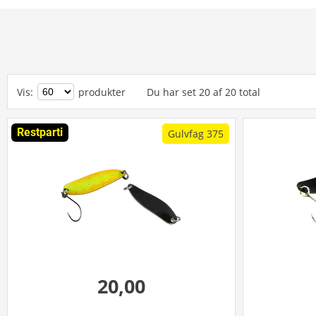
Vis
:
produkter
Du har set
20
af
20
total
Restparti
Gulvfag 375
20,00