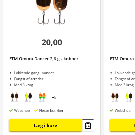
20,00
FTM Omura Dancer 2,6 g - kobber
FTM Omura Da
Lokkende gang i vandet
Lokkende ga
Fangst af ørreder
Fangst af ø
Med 3 krog
Med 3 krog
+
8
Webshop
Fleste butikker
Webshop
Læg i kurv