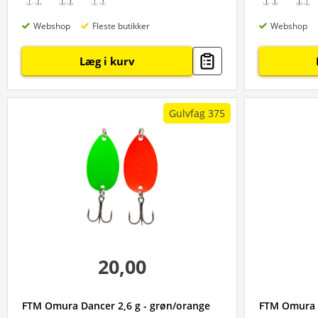
Webshop
Fleste butikker
Webshop
Læg i kurv
Gulvfag 375
20,00
FTM Omura Dancer 2,6 g - grøn/orange
FTM Omura D