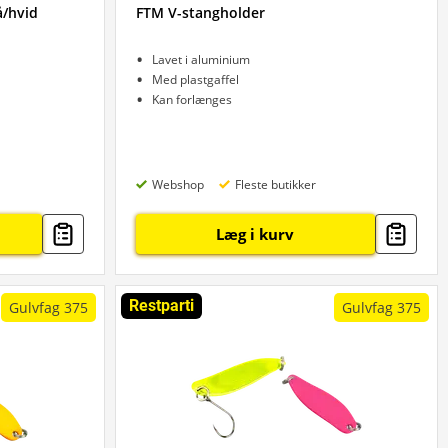
å/hvid
FTM V-stangholder
Lavet i aluminium
Med plastgaffel
Kan forlænges
Webshop
Fleste butikker
Læg i kurv
Restparti
Gulvfag 375
Gulvfag 375