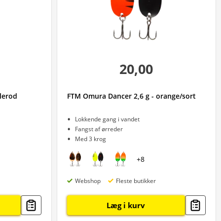
20,00
lerod
FTM Omura Dancer 2,6 g - orange/sort
Lokkende gang i vandet
Fangst af ørreder
Med 3 krog
+
8
Webshop
Fleste butikker
Læg i kurv