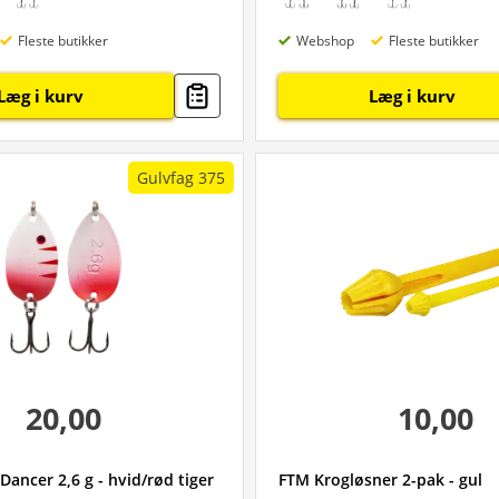
Fleste butikker
Webshop
Fleste butikker
Læg i kurv
Læg i kurv
Gulvfag 375
20,00
10,00
ancer 2,6 g - hvid/rød tiger
FTM Krogløsner 2-pak - gul