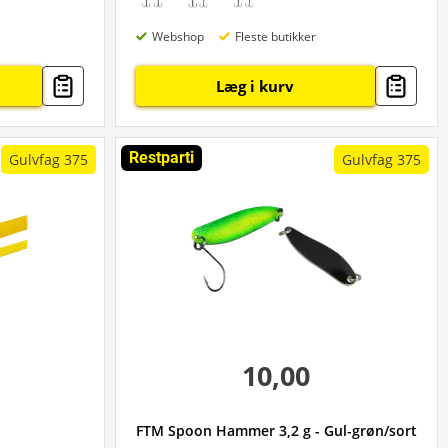
Webshop
Fleste butikker
Læg i kurv
Restparti
Gulvfag 375
Gulvfag 375
10,00
FTM Spoon Hammer 3,2 g - Gul-grøn/sort