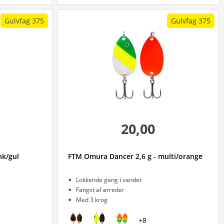
Gulvfag 375
Gulvfag 375
20,00
nk/gul
FTM Omura Dancer 2,6 g - multi/orange
Lokkende gang i vandet
Fangst af ørreder
Med 3 krog
+
8