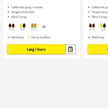
Lokkende gang i vandet
Lokkende ga
Fangst af ørreder
Fangst af ø
Med 3 krog
Med 3 krog
+
8
Webshop
Fleste butikker
Webshop
Læg i kurv