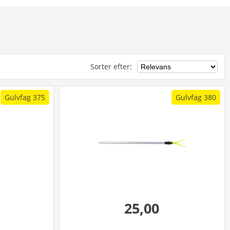
Sorter efter
:
Gulvfag 375
Gulvfag 380
25,00