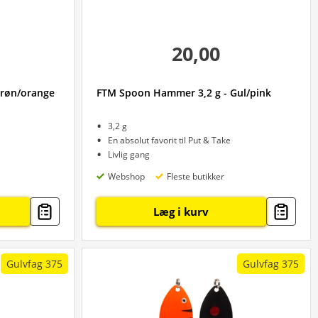
20,00
Grøn/orange
FTM Spoon Hammer 3,2 g - Gul/pink
3,2 g
En absolut favorit til Put & Take
Livlig gang
Webshop
Fleste butikker
Læg i kurv
Gulvfag 375
Gulvfag 375