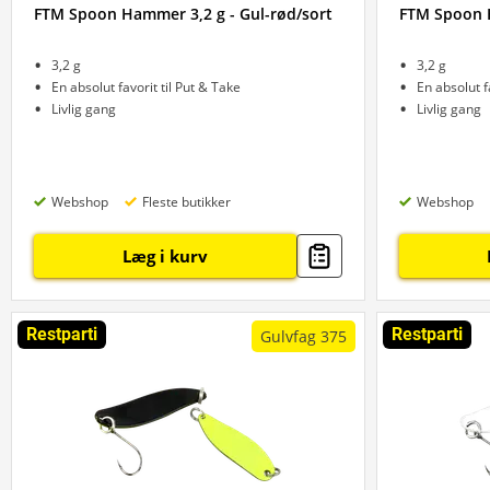
FTM Spoon Hammer 3,2 g - Gul-rød/sort
FTM Spoon H
3,2 g
3,2 g
En absolut favorit til Put & Take
En absolut f
Livlig gang
Livlig gang
Webshop
Fleste butikker
Webshop
Læg i kurv
Restparti
Restparti
Gulvfag 375