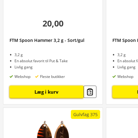
20,00
FTM Spoon Hammer 3,2 g - Sort/gul
FTM Spoon H
3,2 g
3,2 g
En absolut favorit til Put & Take
En absolut f
Livlig gang
Livlig gang
Webshop
Fleste butikker
Webshop
Læg i kurv
Gulvfag 375