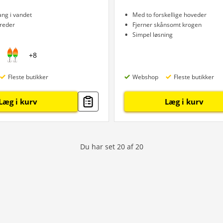
ng i vandet
Med to forskellige hoveder
rreder
Fjerner skånsomt krogen
Simpel løsning
+
8
Fleste butikker
Webshop
Fleste butikker
Læg i kurv
Læg i kurv
Du har set
20
af
20