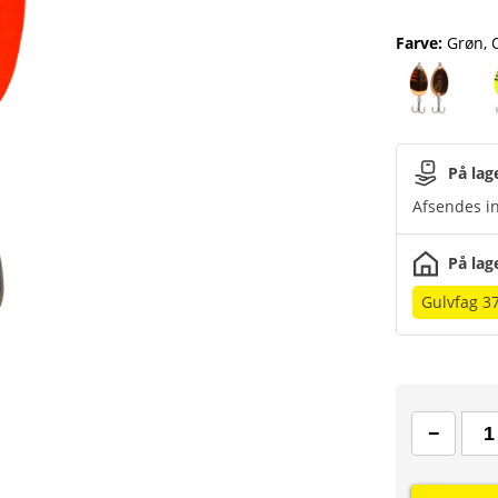
Farve
:
Grøn, 
På lag
Afsendes in
På lag
Gulvfag 3