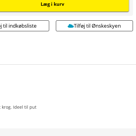
Læg i kurv
øj til indkøbsliste
Tilføj til Ønskeskyen
krog. Ideel til put