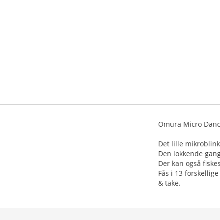
Omura Micro Dance
Det lille mikrobli
Den lokkende gang 
Der kan også fiske
Fås i 13 forskellig
& take.