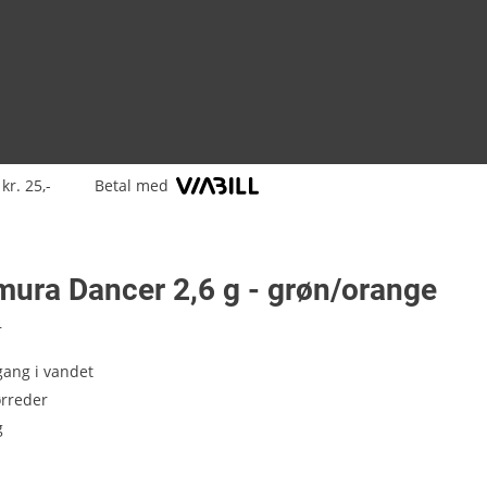
kr. 25,-
Betal med
ura Dancer 2,6 g - grøn/orange
4
ang i vandet
ørreder
g