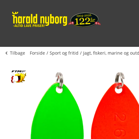
Tilbage
Forside
Sport og fritid
Jagt, fiskeri, marine og out