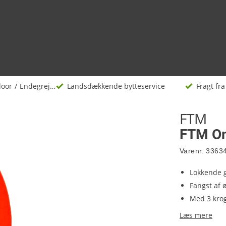
door
Endegrej og madding
Landsdækkende bytteservice
Fragt fra 
FTM
FTM Om
Varenr.
3363
Lokkende g
Fangst af 
Med 3 kro
Læs mere