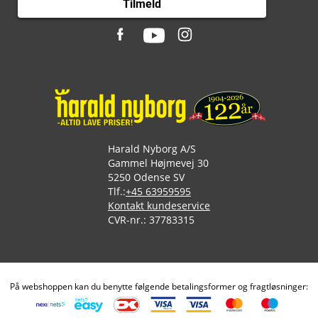
Tilmeld
Harald Nyborg A/S
Gammel Højmevej 30
5250 Odense SV
Tlf.:
+45 63959595
Kontakt kundeservice
CVR-nr.: 37783315
På webshoppen kan du benytte følgende betalingsformer og fragtløsninger: