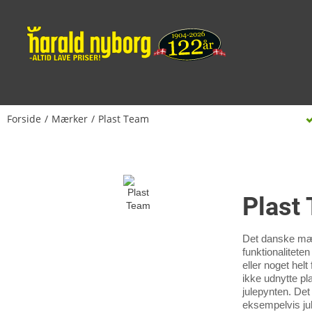
Forside
Mærker
Plast Team
Plast
Det danske mær
funktionalitete
eller noget hel
ikke udnytte pl
julepynten. Det
eksempelvis ju