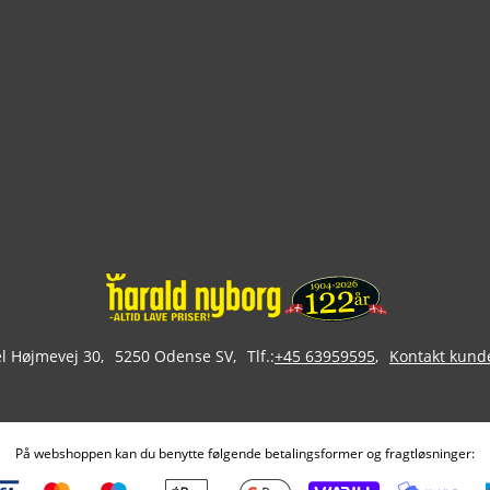
 Højmevej 30
5250 Odense SV
Tlf.:
+45 63959595
Kontakt kund
På webshoppen kan du benytte følgende betalingsformer og fragtløsninger: