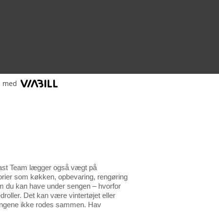
l med
Plast Team lægger også vægt på
gorier som køkken, opbevaring, rengøring
 som du kan have under sengen – hvorfor
roller. Det kan være vintertøjet eller
di tingene ikke rodes sammen. Hav