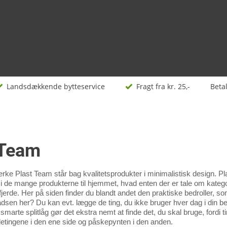
Landsdækkende bytteservice
Fragt fra kr. 25,-
Beta
 Team
ke Plast Team står bag kvalitetsprodukter i minimalistisk design. 
n i de mange produkterne til hjemmet, hvad enten der er tale om kate
t fjerde. Her på siden finder du blandt andet den praktiske bedroller,
adsen her? Du kan evt. lægge de ting, du ikke bruger hver dag i din bed
 smarte splitlåg gør det ekstra nemt at finde det, du skal bruge, for
letingene i den ene side og påskepynten i den anden.