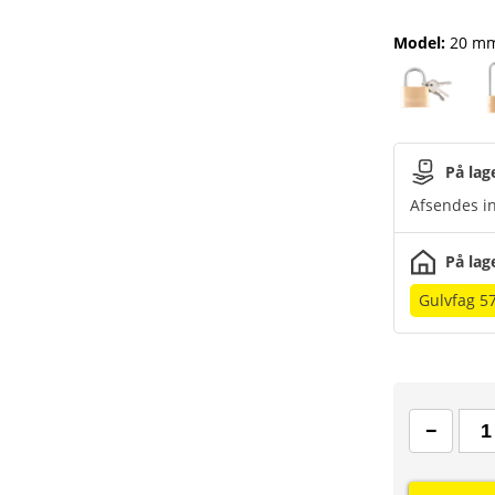
Model
:
20 mm
På lag
Afsendes in
På lag
Gulvfag 5