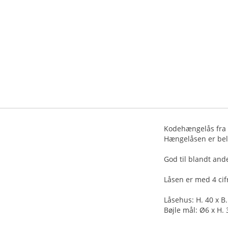
Kodehængelås fra R
Hængelåsen er bel
God til blandt ande
Låsen er med 4 cifr
Låsehus: H. 40 x B.
Bøjle mål: Ø6 x H. 