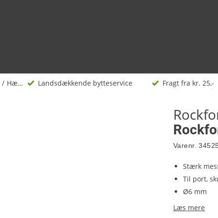
Hængelåse
Landsdækkende bytteservice
Fragt fra kr. 25,-
Rockfo
Rockfo
Varenr.
3452
Stærk mes
Til port, s
Ø6 mm
Læs mere