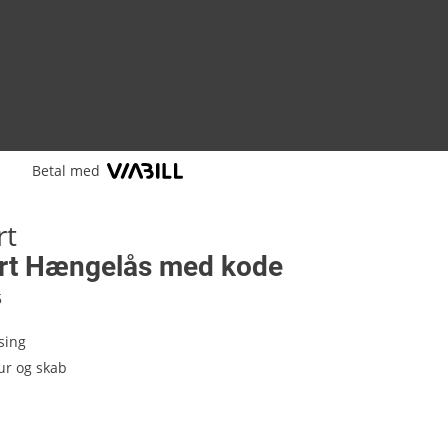
Betal med
rt
rt Hængelås med kode
5
sing
kur og skab