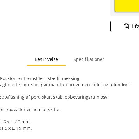
Tilf
Beskrivelse
Specifikationer
ockfort er fremstilet i stærkt messing.
agt med krom, som gør man kan bruge den inde- og udendørs.
t: Aflåsning af port, skur, skab, opbevaringsrum osv.
et kode, der er nem at skifte.
 16 x L. 40 mm.
31,5 x L. 19 mm.