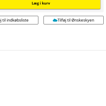
Læg i kurv
øj til indkøbsliste
Tilføj til Ønskeskyen