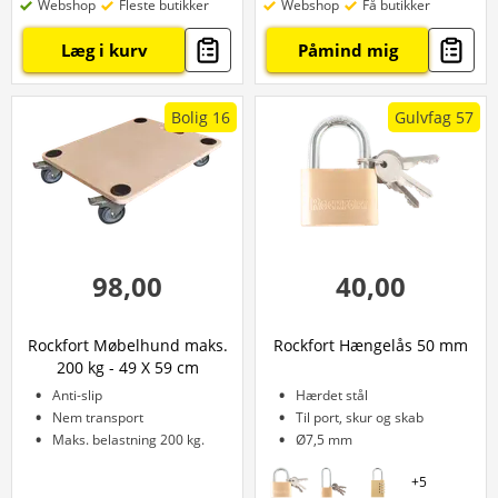
Webshop
Fleste butikker
Webshop
Få butikker
Læg i kurv
Påmind mig
Bolig 16
Gulvfag 57
98,00
40,00
Rockfort Møbelhund maks.
Rockfort Hængelås 50 mm
200 kg - 49 X 59 cm
Anti-slip
Hærdet stål
Nem transport
Til port, skur og skab
Maks. belastning 200 kg.
Ø7,5 mm
+
5