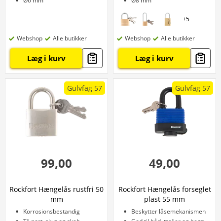
Ø6 mm
Ø8 mm
+
5
Webshop
Alle butikker
Webshop
Alle butikker
Læg i kurv
Læg i kurv
Gulvfag 57
Gulvfag 57
99,00
49,00
Rockfort Hængelås rustfri 50
Rockfort Hængelås forseglet
mm
plast 55 mm
Korrosionsbestandig
Beskytter låsemekanismen