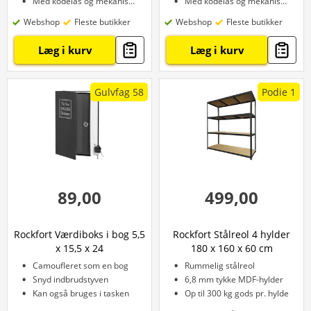
Med kodelås og mekanisk nøgle
Med kodelås og mekanisk nøgle
Webshop
Fleste butikker
Webshop
Fleste butikker
Læg i kurv
Læg i kurv
Gulvfag 58
Podie 1
89,00
499,00
Rockfort Værdiboks i bog 5,5
Rockfort Stålreol 4 hylder
x 15,5 x 24
180 x 160 x 60 cm
Camoufleret som en bog
Rummelig stålreol
Snyd indbrudstyven
6,8 mm tykke MDF-hylder
Kan også bruges i tasken
Op til 300 kg gods pr. hylde