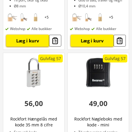
Til port, skur og skab
God til båd, trailer og hegn
Ø8 mm
Ø10,4 mm
+
5
+
5
Webshop
Alle butikker
Webshop
Alle butikker
Læg i kurv
Læg i kurv
Gulvfag 57
Gulvfag 57
56,00
49,00
Rockfort Hængelås med
Rockfort Nøgleboks med
kode 35 mm 8 cifre
kode - mini