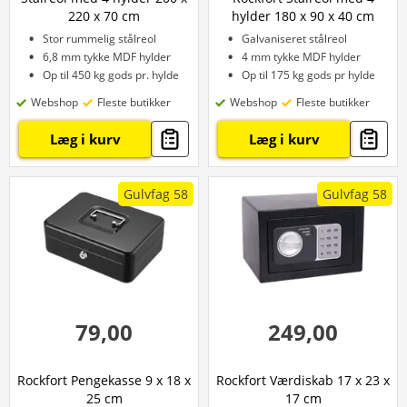
220 x 70 cm
hylder 180 x 90 x 40 cm
Stor rummelig stålreol
Galvaniseret stålreol
6,8 mm tykke MDF hylder
4 mm tykke MDF hylder
Op til 450 kg gods pr. hylde
Op til 175 kg gods pr hylde
Webshop
Fleste butikker
Webshop
Fleste butikker
Læg i kurv
Læg i kurv
Gulvfag 58
Gulvfag 58
79,00
249,00
Rockfort Pengekasse 9 x 18 x
Rockfort Værdiskab 17 x 23 x
25 cm
17 cm