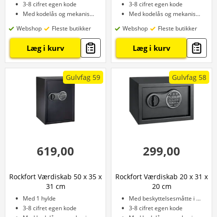
3-8 cifret egen kode
3-8 cifret egen kode
Med kodelås og mekanisk nøgle
Med kodelås og mekanisk nøgle
Webshop
Fleste butikker
Webshop
Fleste butikker
Læg i kurv
Læg i kurv
Gulvfag 59
Gulvfag 58
619,00
299,00
Rockfort Værdiskab 50 x 35 x
Rockfort Værdiskab 20 x 31 x
31 cm
20 cm
Med 1 hylde
Med beskyttelsesmåtte i bunden
3-8 cifret egen kode
3-8 cifret egen kode