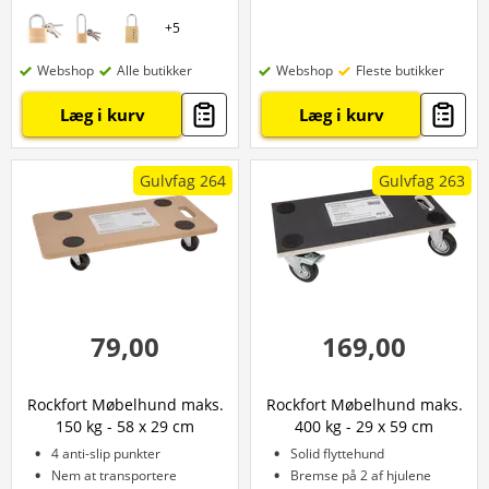
+
5
Webshop
Alle butikker
Webshop
Fleste butikker
Læg i kurv
Læg i kurv
Gulvfag 264
Gulvfag 263
79,00
169,00
Rockfort Møbelhund maks.
Rockfort Møbelhund maks.
150 kg - 58 x 29 cm
400 kg - 29 x 59 cm
4 anti-slip punkter
Solid flyttehund
Nem at transportere
Bremse på 2 af hjulene