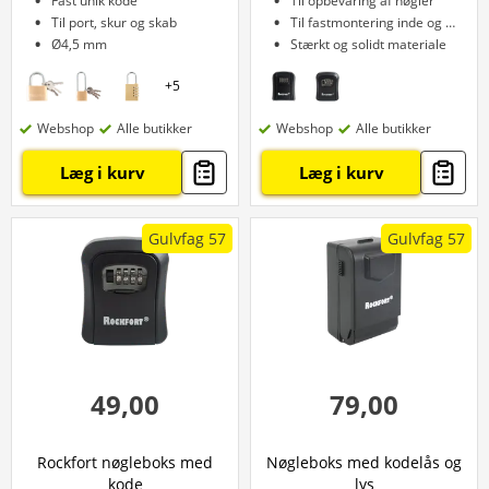
Fast unik kode
Til opbevaring af nøgler
Til port, skur og skab
Til fastmontering inde og ude
Ø4,5 mm
Stærkt og solidt materiale
+
5
Webshop
Alle butikker
Webshop
Alle butikker
Læg i kurv
Læg i kurv
Gulvfag 57
Gulvfag 57
49,00
79,00
Rockfort nøgleboks med
Nøgleboks med kodelås og
kode
lys