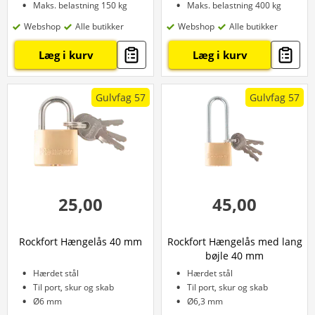
Maks. belastning 150 kg
Maks. belastning 400 kg
Webshop
Alle butikker
Webshop
Alle butikker
Læg i kurv
Læg i kurv
Gulvfag 57
Gulvfag 57
25,00
45,00
Rockfort Hængelås 40 mm
Rockfort Hængelås med lang
bøjle 40 mm
Hærdet stål
Hærdet stål
Til port, skur og skab
Til port, skur og skab
Ø6 mm
Ø6,3 mm