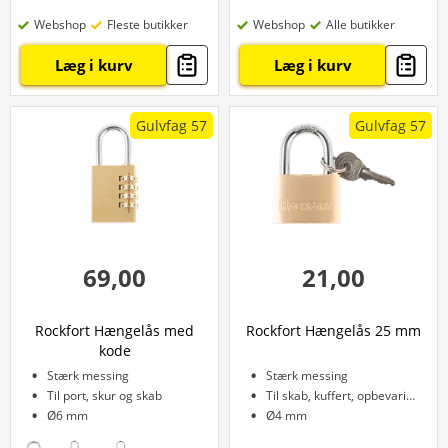
Webshop
Fleste butikker
Webshop
Alle butikker
Læg i kurv
Læg i kurv
Gulvfag 57
Gulvfag 57
69,00
21,00
Rockfort Hængelås med
Rockfort Hængelås 25 mm
kode
Stærk messing
Stærk messing
Til port, skur og skab
Til skab, kuffert, opbevaringsrum
Ø6 mm
Ø4 mm