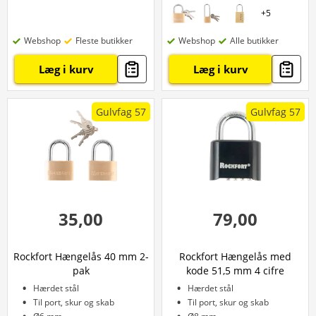
+
5
Webshop
Fleste butikker
Webshop
Alle butikker
Læg i kurv
Læg i kurv
Gulvfag 57
Gulvfag 57
35,00
79,00
Rockfort Hængelås 40 mm 2-
Rockfort Hængelås med
pak
kode 51,5 mm 4 cifre
Hærdet stål
Hærdet stål
Til port, skur og skab
Til port, skur og skab