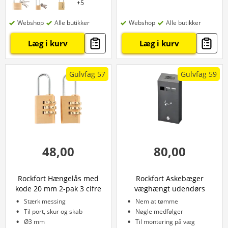
+
5
Webshop
Alle butikker
Webshop
Alle butikker
Læg i kurv
Læg i kurv
Gulvfag 57
Gulvfag 59
48,00
80,00
Rockfort Hængelås med
Rockfort Askebæger
kode 20 mm 2-pak 3 cifre
væghængt udendørs
Stærk messing
Nem at tømme
Til port, skur og skab
Nøgle medfølger
Ø3 mm
Til montering på væg