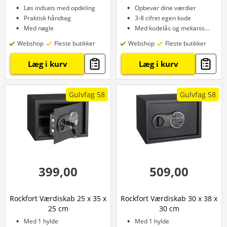
Løs indsats med opdeling
Opbevar dine værdier
Praktisk håndtag
3-8 cifret egen kode
Med nøgle
Med kodelås og mekanisk nøgle
Webshop
Fleste butikker
Webshop
Fleste butikker
Læg i kurv
Læg i kurv
Gulvfag 58
Gulvfag 58
399,00
509,00
Rockfort Værdiskab 25 x 35 x
Rockfort Værdiskab 30 x 38 x
25 cm
30 cm
Med 1 hylde
Med 1 hylde