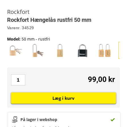
Rockfort
Rockfort Hængelås rustfri 50 mm
Varenr.
34529
Model
:
50 mm - rustfri
99,00 kr
Læg i kurv
På lager i webshop